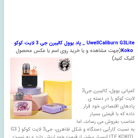
_ UwellCaliburn G3Lite
پاد یوول کالیبرن جی 3 لایت کوکو
.
Koko
)
جهت مشاهده و یا خرید روی اسم یا عکس محصول
کلیک کنید
(
​
کمپانی یوول، کالیبرن جی3
لایت کوکو را در دسته ی
پادهای اقتصادی خود قرار
داده که با قیمتی بسیار
مناسب بفروش می رساند، اما
به نسبت کارآیی دستگاه و شکل ظاهری، جی3 لایت کوکو (
G3
LITE KOKO)
بسیار بیشتر از قیمت خود ارزش دارد و به نسبت