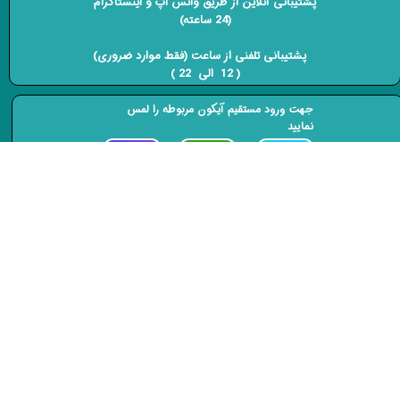
پشتیبانی آنلاین از طریق واتس اپ و اینستاگرام
(24 ساعته)
​​​​​​​ پشتیبانی تلفنی از ساعت (فقط موارد ضروری)
( 12 الی 22 ) ​​​​​​​
جهت ورود مستقیم آیکون مربوطه را لمس
نمایید
راهنمای خرید از سایت
​. نحوه ارسال محصولات
. درباره ی ما
. روش های پرداخت
​​نشانی دفتر مرکزی آریواویپ : تهران، خیابان نامجو،
کوچه رمضانی
نشانی انبار مرکزی آریوا ویپ : بازار بزرگ تهران
(فروش فقط بصورت آنلاین انجام می پذیرد)