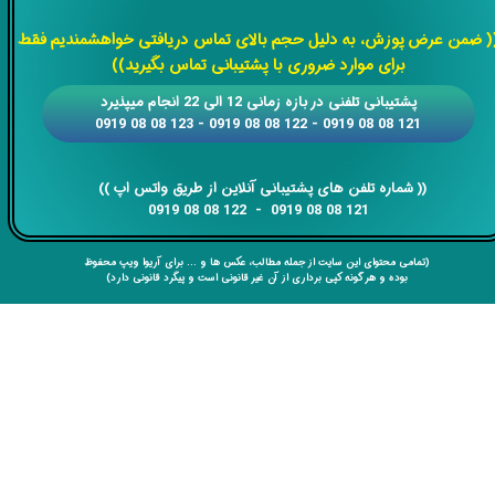
​​​​​​​
( ضمن عرض پوزش، به دلیل حجم بالای تماس دریافتی خواهشمندیم فقط
برای موارد ضروری با پشتیبانی تماس بگیرید))
​​پشتیبانی تلفنی در بازه زمانی 12 الی 22 انجام میپذیرد
121 08 08 0919 - 122 08 08 0919 - 123 08 08 0919
​​​​​​​​​​​​​​(( ​​​​​​​شماره تلفن های پشتیبانی آنلاین از طریق واتس اپ ))
​​​​​​​121 08 08 0919 - 122 08 08 0919
(تمامی محتوای این سایت از جمله مطالب، عکس ها و ... برای آریوا ویپ محفوظ
بوده و هر گونه کپی برداری از آن غیر قانونی است و پیگرد قانونی دارد)