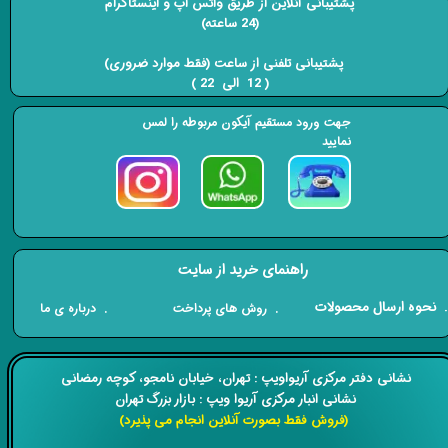
پشتیبانی آنلاین از طریق واتس اپ و اینستاگرام
(24 ساعته)
​​​​​​​ پشتیبانی تلفنی از ساعت (فقط موارد ضروری)
( 12 الی 22 ) ​​​​​​​
جهت ورود مستقیم آیکون مربوطه را لمس
نمایید
راهنمای خرید از سایت
​. نحوه ارسال محصولات
. درباره ی ما
. روش های پرداخت
​​نشانی دفتر مرکزی آریواویپ : تهران، خیابان نامجو،
کوچه رمضانی
نشانی انبار مرکزی آریوا ویپ : بازار بزرگ تهران
(فروش فقط بصورت آنلاین انجام می پذیرد)