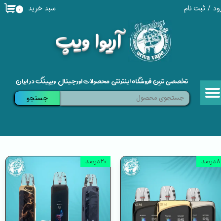
سبد خرید
ود
/
ثبت نام
۰
حساب کاربری من
​آریوا ویپ
تغییر گذر واژه
سفارشات
تخصصی ترین فروشگاه اینترنتی محصولات اورجینال ویپینگ در ایران
خروج از حساب کاربری
جستجو
۸ درصد
۲۰ درصد