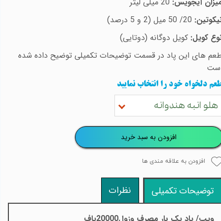
یزان آیجویس:
20 میلی لیتر
یکوتین:
/20
50 میل (2 و 5 درصد)
وع کویل:
کویل دوگانه (دوتایی)
عم های این پاد در قسمت توضیحات تکمیلی توضیح داده شده
ست
عم دلخواه خود را انتخاب نمایید
هلو انبه هندوانه
افزودن به سبد خرید
افزودن به علاقه مندی ها
نظرات
توضیحات تکمیلی
ویپ/ پاد یک بار مصرف وزول20000پاف