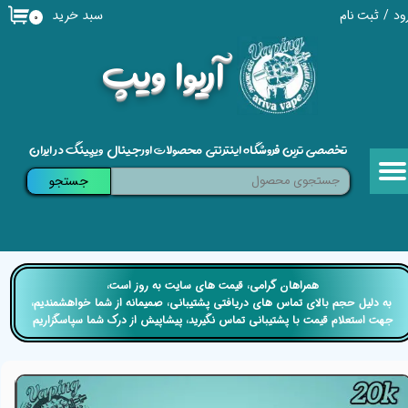
سبد خرید
ود
/
ثبت نام
۰
حساب کاربری من
​آریوا ویپ
تغییر گذر واژه
سفارشات
تخصصی ترین فروشگاه اینترنتی محصولات اورجینال ویپینگ در ایران
خروج از حساب کاربری
جستجو
​​همراهان گرامی، قیمت های سایت به روز است،
​​​​​​​ به دلیل حجم بالای تماس های دریافتی پشتیبانی، صمیمانه از شما خواهشمندیم،
جهت استعلام قیمت با پشتیبانی تماس نگیرید، پیشاپیش از درک شما سپاسگزاریم