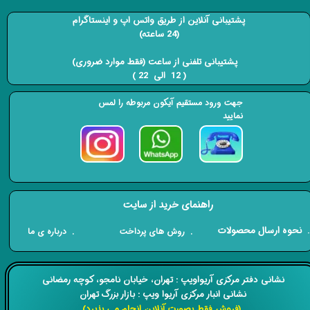
پشتیبانی آنلاین از طریق واتس اپ و اینستاگرام
(24 ساعته)
​​​​​​​ پشتیبانی تلفنی از ساعت (فقط موارد ضروری)
( 12 الی 22 ) ​​​​​​​
جهت ورود مستقیم آیکون مربوطه را لمس
نمایید
راهنمای خرید از سایت
​. نحوه ارسال محصولات
. درباره ی ما
. روش های پرداخت
​​نشانی دفتر مرکزی آریواویپ : تهران، خیابان نامجو،
کوچه رمضانی
نشانی انبار مرکزی آریوا ویپ : بازار بزرگ تهران
(فروش فقط بصورت آنلاین انجام می پذیرد)