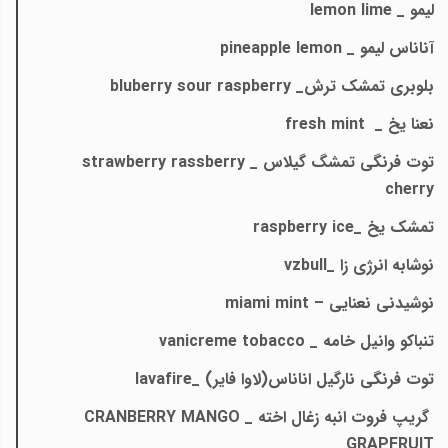
لیمو _
lemon lime
آناناس لیمو _
pineapple lemon
بلوبری تمشک ترش_
bluberry sour raspberry
نعنا یخ _
fresh mint
توت فرنگی تمشگ گیلاس _
strawberry rassberry
cherry
تمشک یخ _
raspberry ice
نوشابه انرژی زا _
vzbull
نوشیدنی نعنایی –
miami mint
تنباکو وانیل خامه _
vanicreme tobacco
توت فرنگی نارگیل اناناس(لاوا فایر) _
lavafire
گریپ فروت انبه زغال اخته _
CRANBERRY MANGO
GRAPFRUIT