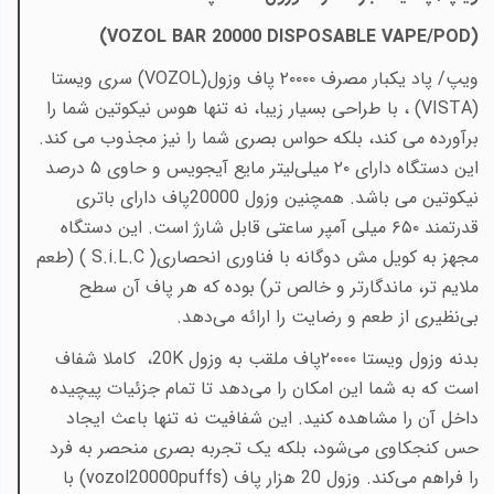
(VOZOL BAR 20000 DISPOSABLE VAPE/POD)
ویپ/
پاد یکبار مصرف
۲۰۰۰۰
پاف وزول(
VOZOL
) سری ویستا
(
VISTA
)
، با طراحی بسیار زیبا، نه تنها هوس نیکوتین شما را
برآورده می کند، بلکه حواس بصری شما را نیز مجذوب می کند.
این دستگاه دارای
۲۰
میلی‌لیتر مایع آیجویس و حاوی
۵
درصد
نیکوتین می باشد. همچنین وزول 20000پاف دارای باتری
قدرتمند
۶۵۰
میلی آمپر ساعتی قابل شارژ است. این دستگاه
مجهز به کویل مش دوگانه با فناوری انحصاری(
S.i.L.C
) (طعم
ملایم تر، ماندگارتر و خالص تر) بوده که هر پاف آن سطح
بی‌نظیری از طعم و رضایت را ارائه می‌دهد
.
بدنه وزول ویستا
۲۰۰۰۰پاف ملقب به وزول
20K
،
کاملا شفاف
است که به شما این امکان را می‌دهد تا تمام جزئیات پیچیده
داخل آن را مشاهده کنید. این شفافیت نه تنها باعث ایجاد
حس کنجکاوی می‌شود، بلکه یک تجربه بصری منحصر به فرد
را فراهم می‌کند. وزول 20 هزار پاف (
vozol20000puffs
)
با