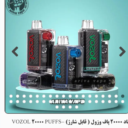
2 پاف وزول ( قابل شارژ) –VOZOL 20000 PUFFS