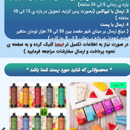
بازه ی زمانی 5 الی 24 ساعته
)
3. ارسال با تیپاکس (
بصورت پس کرایه، تحویل در بازه ی 12 الی 48
ساعته
)
4. ارسال با پست
(
مبلغ ارسال بر مبنای شهر مقصد بین 59 الی 79 هزار تومان متغیر
بوده، تحویل در بازه ی زمانی 5 الی 8 روز کاری
)
در صورت نیاز به اطلاعات تکمیل تر
اینجا
کلیک کرده و به صفحه ی
نحوه پرداخت و ارسال سفارشات مراجعه فرمایید )
​​* محصولاتی که شاید مورد پسند شما باشد *
۳۶ درصد