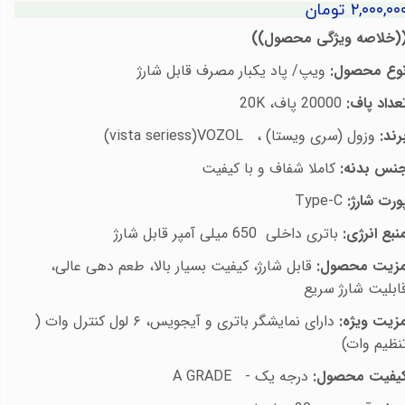
۲,۰۰۰,۰۰ تومان
)
خلاصه ویژگی محصول
((
وع محصول:
ویپ/ پاد یکبار مصرف قابل شارژ
عداد پاف:
20000 پاف،
20K
رند:
وزول
(سری ویستا)
،
VOZOL
(vista seriess)
نس بدنه:
کاملا شفاف و با کیفیت
ورت شارژ:
Type-C
نبع انرژی:
باتری داخلی 650 میلی آمپر قابل شارژ
زیت محصول:
قابل شارژ، کیفیت بسیار بالا، طعم دهی عالی،
ابلیت شارژ سریع
زیت ویژه:
دارای نمایشگر باتری و آیجویس، ۶ لول کنترل وات (
نظیم وات)
یفیت محصول:
درجه یک
-
A GRADE