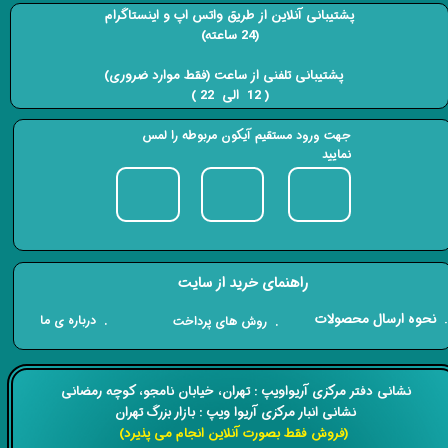
پشتیبانی آنلاین از طریق واتس اپ و اینستاگرام
(24 ساعته)
​​​​​​​ پشتیبانی تلفنی از ساعت (فقط موارد ضروری)
( 12 الی 22 ) ​​​​​​​
جهت ورود مستقیم آیکون مربوطه را لمس
نمایید
راهنمای خرید از سایت
​. نحوه ارسال محصولات
. درباره ی ما
. روش های پرداخت
​​نشانی دفتر مرکزی آریواویپ : تهران، خیابان نامجو،
کوچه رمضانی
نشانی انبار مرکزی آریوا ویپ : بازار بزرگ تهران
(فروش فقط بصورت آنلاین انجام می پذیرد)