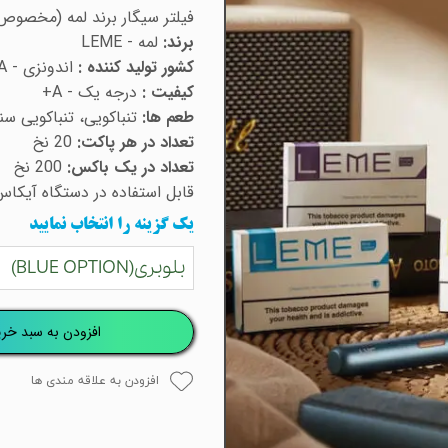
فیلتر سیگار برند لمه (مخصوص
برند:
لمه - LEME
کشور تولید کننده :
اندونزی - INDONESIA
کیفیت :
درجه یک - A+
طعم ها:
تنباکویی، تنباکویی سن
تعداد در هر پاکت:
20 نخ
تعداد در یک باکس:
200 نخ
قابل استفاده در دستگاه آیکاس
یک گزینه را انتخاب نمایید
بلوبری(BLUE OPTION)
افزودن به سبد خری
افزودن به علاقه مندی ها