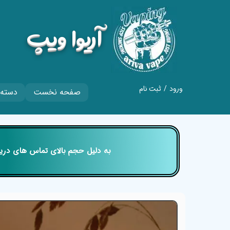
​آریوا ویپ
ورود
/
ثبت نام
صفحه نخست
دسته 
حساب کاربری من
تغییر گذر واژه
سفارشات
​​​​​​​ به دلیل حجم بالای تماس های
خروج از حساب
کاربری