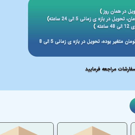
یل در همان روز
)
)
عته
)
مبلغ ارسال بر مبنای شهر مقصد بین 59 الی 79 هزار تومان متغیر بوده، تحویل در بازه ی زمانی 5 الی 8
ارشات مراجعه فرمایید