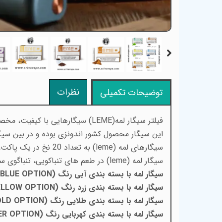
نظرات
توضیحات تکمیلی
فیلتر سیگار لمه(LEME) سیگارهایی با کیفیت، مخصوص دستگاه های سیگار الکتریکی مانند آیکاس، آیرود و لیل بوده که در طعم های متنوع تولید می گردد.
این سیگار محصول کشور اندونزی بوده و در بین سیگا
سیگارهای لمه (leme) به تعداد 20 نخ در یک پاکت، بسته بندی شده و در یک باکس آن 10 پاکت (200نخ) قرار داده شده است.
سیگار لمه (leme) در طعم های تنباکویی، تنباگوی سنگین، لیمویی، نعنایی و بلوبری و قهوه بسته بندی میشوند که به شکل زیر می باشد:
سیگار لمه با بسته بندی آبی رنگ (BLUE OPTION) :
سیگار لمه با بسته بندی زرد رنگ (YELLOW OPTION) :
سیگار لمه با بسته بندی طلایی رنگ (GOLD OPTION) :
سیگار لمه با بسته بندی کهربایی رنگ (AMBER OPTION) :