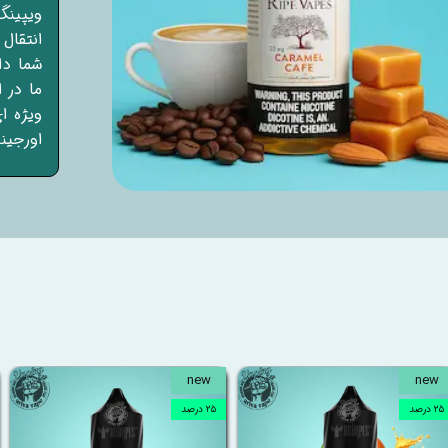
ویپینگ
انتقال
شما دا
ما در 
ویژه ا
اورجین
new
new
۲۵ درصد
۲۵ درصد