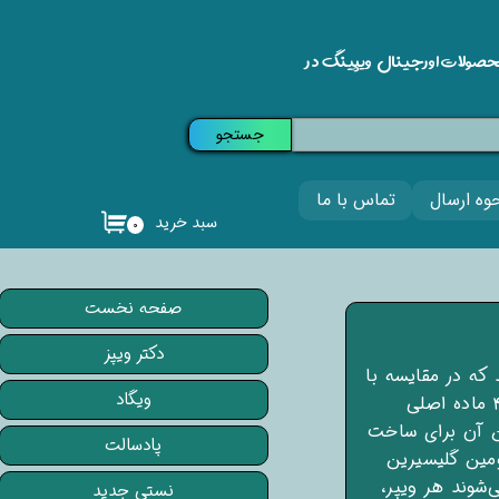
حصولات اورجینال ویپینگ در
جستجو
وه ارسال
تماس با ما
سبد خرید
۰
صفحه نخست
دکتر ویپز
 هستند که در مقایسه با
ویگاد
جویس‌ها، نیکوتین بیشتری دارند. سالت نیکوتین‌ها همانند جویس‌ها از ۴ ماده اصلی
ن آن برای ساخت
پادسالت
می‌شود. دومین مورد پروپیلن گلیکول یا PG و سومین گلیسیرین
می‌شوند هر ویپر،
نستی جدید