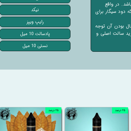
شد. در واقع
نیکد
ه دود سیگار برای
رایپ ویپز
نال بودن آن توجه
رید سالت اصلی و
پادسالت 10 میل
نستی 10 میل
۲۵ درصد
۲۵ درصد