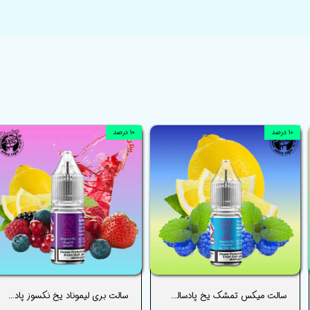
۱۰ درصد
۱۰ درصد
سالت میکس تمشک یخ پادسالت _ PODSALT TRIPLE RASPBERRY ICE SALT
سالت بری لیموناد یخ نکسوز پادسالت _ PODSALT BERRY LEMONADE ICE NEXUS SALT