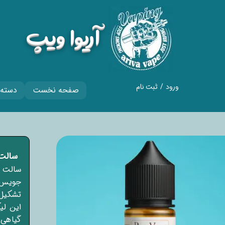
​آریوا ویپ
ورود
/
ثبت نام
صفحه نخست
دسته 
حساب کاربری من
تغییر گذر واژه
سفارشات
سالت نیکوت
خروج از حساب
کاربری
تشکیل 