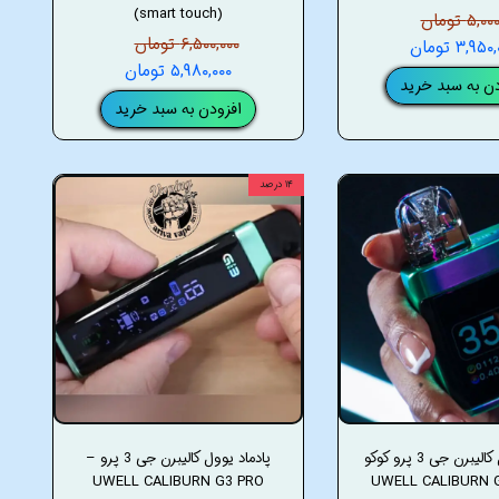
(smart touch)
۵, تومان
۶,۵۰۰,۰۰۰ تومان
۳,۹۵ تومان
۵,۹۸۰,۰۰۰ تومان
دن به سبد خرید
افزودن به سبد خرید
۱۴ درصد
پادماد یوول کالیبرن جی 3 پرو کوکو
پادماد یوول کالیبرن جی 3 پرو –
UWELL CALIBURN G3 PRO
– UWELL CALIBURN 