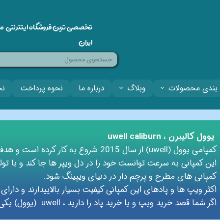
تخصصی ترین فروشگاه اینترنتی م
ایران
بندی محصولات
وبلاگ
درباره ما
نحوه پرداخت
نح
یوول کالیبرن ، uwell caliburn
کمپامی یوول (uwell) از سال 2015 شروع به کار کرده است و هدف اصلی آن تولید ویپ و پاد سیستم ها بود.
این کمپانی به سرعت توانست خود را در دل ویپر ها جا کند و با تو
کمپانی های مطرح و پرچم دار در دنیای ویپینگ شود.
اکثر ویپ ها و پادهای این کمپانی کیفیت بسیار بالایی​​​​​​​دارند و د
اگر شما قصد خرید ویپ و یا خرید پاد را دارید ، uwell (یوول) یکی از پیشنهادات آریواویپ به شما می باشد.