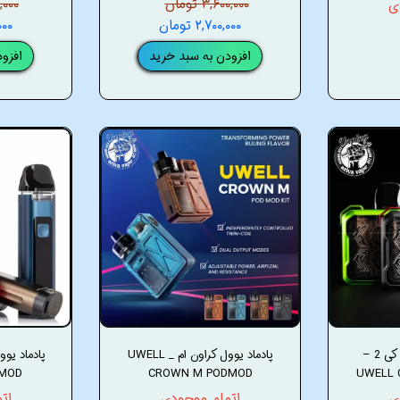
ی
۳,۶۰۰,۰۰۰ تومان
۰۰۰,۰۰۰
۲,۷۰۰,۰۰۰ تومان
۰,۰۰۰
افزودن به سبد خرید
افزو
پاد یوول کالیبرن جی کی 2 –
پادماد یوول کراون ام _ UWELL
DMOD
CROWN M PODMOD
UWELL 
ی
اتمام موجودی
ات