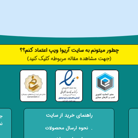
​​​چطور میتونم به سایت آریوا ویپ اعتماد کنم؟؟
(جهت مشاهده مقاله مربوطه کلیک کنید)
راهنمای خرید از سایت
جه
نم
​. نحوه ارسال محصولات