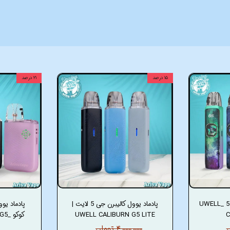
۱۵ درصد
۲۱ درصد
پادماد یوول کالیبرن جی 5 _UWELL
پادماد یوول کالیبرن جی 5 لایت |
C
UWELL CALIBURN G5 LITE
کوک
۴,۰۰۰,۰۰۰ تومان