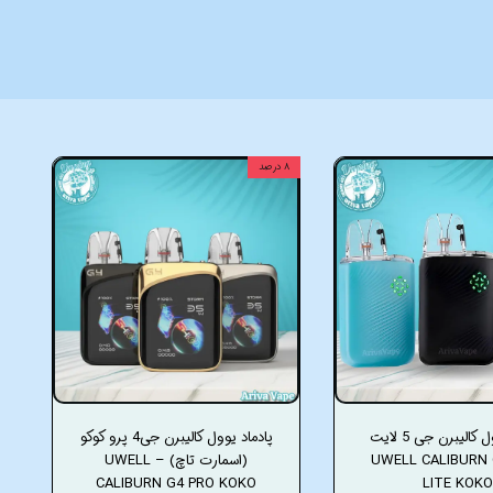
۸ درصد
پادماد یوول کالیبرن جی 5 لایت
پادماد یوول کالیبرن جی4 پرو کوکو
و _UWELL CALIBURN G5
(اسمارت تاچ) – UWELL
CALIBURN G4 PRO KOKO
LITE KOKO