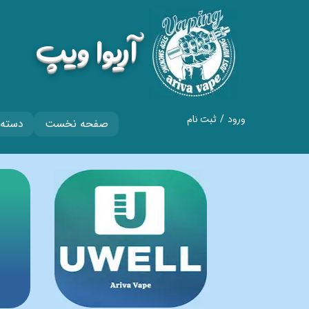
​آریوا ویپ
ورود
/
ثبت نام
صفحه نخست
دسته 
حساب کاربری من
تغییر گذر واژه
سفارشات
خروج از حساب
کاربری