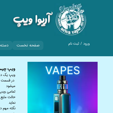
​آریوا ویپ
ورود
/
ثبت نام
صفحه نخست
دسته 
حساب کاربری من
تغییر گذر واژه
​​​​​​ویپ 
سفارشات
ویپ یک دست
در قسمت با
خروج از حساب
میشود
کاربری
تمامی ویپ 
حالت مایع ب
نماید
نکته مهم د