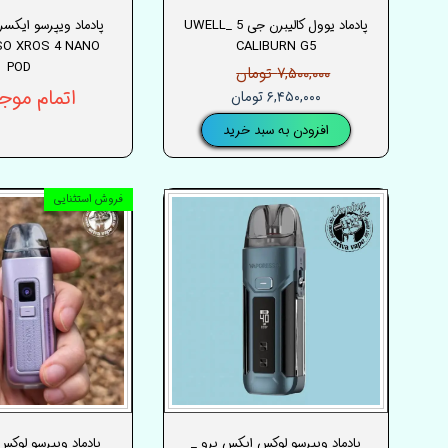
پادماد یوول کالیبرن جی 5 _UWELL
SO XROS 4 NANO
CALIBURN G5
POD
۷,۵۰۰,۰۰۰ تومان
اتمام موج
۶,۴۵۰,۰۰۰ تومان
افزودن به سبد خرید
فروش استثنایی
پادماد ویپرسو لوکس ایکس پرو _