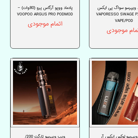
 ویپرسو سواگ پی ایکس
پادماد ووپو آرگاس پرو (80وات) –
VOOPOO ARGUS PRO PODMOD
80 - VAPORESSO SWAGE 
VAPE/POD
اتمام موجودی
مام موجودی
 ویپرسو لوکس ایکس آر
ویپ ویپرسو تارگت 200/