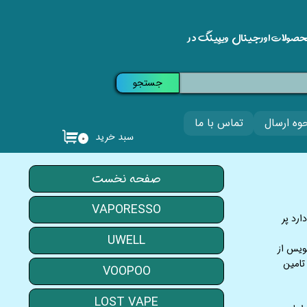
حصولات اورجینال ویپینگ در
جستجو
وه ارسال
تماس با ما
سبد خرید
۰
صفحه نخست
VAPORESSO
رد پر
UWELL
جویس از
تامین
VOOPOO
LOST VAPE