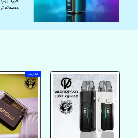
خرید ویپ ا
منصفانه تری
۲۵ درصد