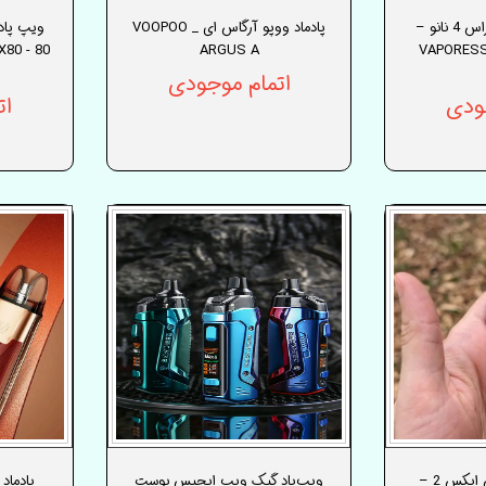
پادماد ویپرسو ایکسراس 4 نانو –
پادماد ووپو آرگاس ای _ VOOPOO
ویپ پاد
PX80
ARGUS A
VAPORES
اتمام موجودی
ودی
ات
پادماد ویپرسو لوکس ایکس 2 –
ویپ‌پاد گیک ویپ ایجیس بوست
پادماد