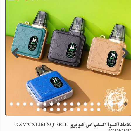
پادماد اکسوا اکسلیم اس کیو پرو– OXVA XLIM SQ PRO