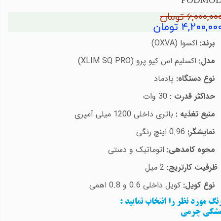
PODMO
۶,۰۰۰,۰۰ تومان
۴,۲۰۰,۰۰ تومان
برند:
اکسوا (
OXVA
)
مدل:
اکسلیم اس کیو پرو (
XLIM SQ PRO
)
وع دستگاه:
پادماد
حداکثر قدرت :
30 وات
منبع تغذیه :
باتری داخلی 1200 میلی آمپری
نمایشگر:
0.96 اینچ رنگی
محوه کامدهی:
اتوماتیک و دستی
رفیت کارتریج:
2 میل
وع کویل:
کویل داخلی 0.6 و 0.8 اهمی
نگ مورد نظر را انتخاب نمایید
:
شکی چرمی