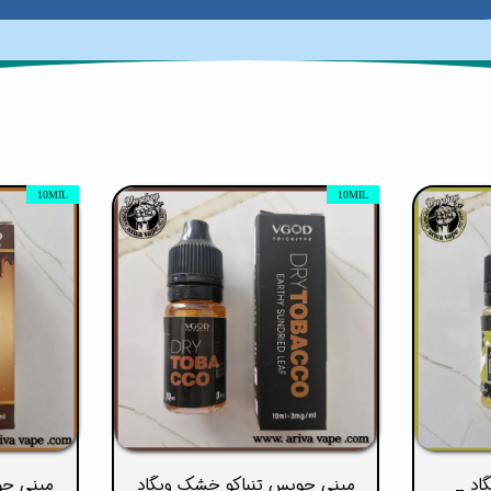
10MIL
10MIL
اد _
مینی جویس تنباکو خشک ویگاد
مینی جو