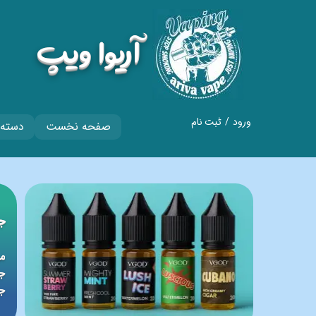
​آریوا ویپ
ورود
/
ثبت نام
صفحه نخست
دسته 
حساب کاربری من
تغییر گذر واژه
سفارشات
​​​جوی
خروج از حساب
کاربری
جد
جویس 60 میلی گرمی،