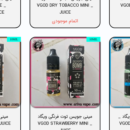
E
_ VGOD DRY TOBACCO MINI
VGOD
CE
JUICE
اتمام موجودی
10MIL
10MIL
یگاد _
مینی جویس توت فرنگی ویگاد
مینی
JUICE
_ VGOD STRAWBERRY MINI
VGOD