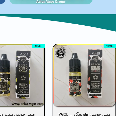
10MIL
10MIL
مینی جویس هلو ویگاد _ VGOD
مینی جویس سیب ویگ