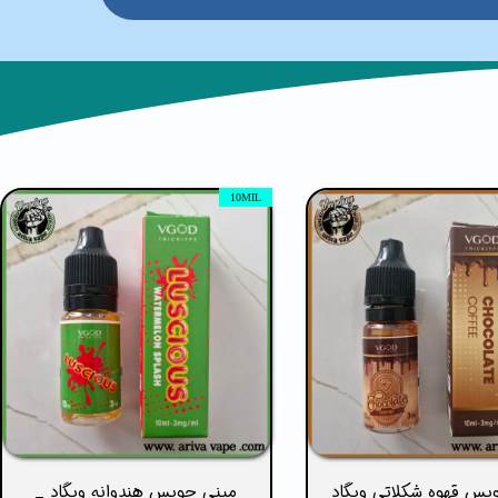
10MIL
یس قهوه شکلاتی ویگاد
مینی جویس هندوانه ویگاد _