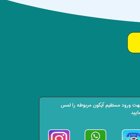
ت ورود مستقیم آیکون مربوطه را لمس
ایید