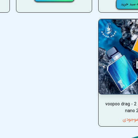
ه سبد خرید
پاد ووپو درگ نانو 2 - voopoo drag
nano 
موجودی