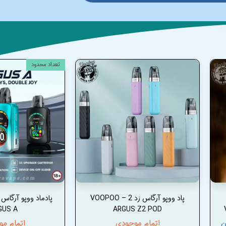
تعداد محدود
پاد ووپو آرگاس زد 2 – VOOPOO
GUS A
ARGUS Z2 POD
اتمام موجودی
اتمام م