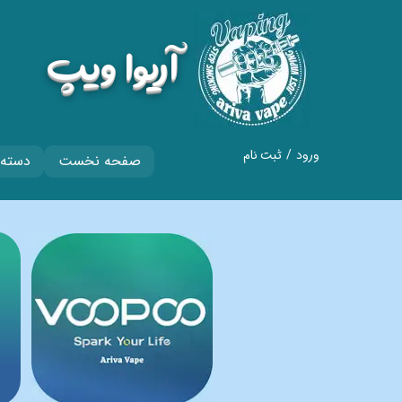
​آریوا ویپ
ورود
/
ثبت نام
صفحه نخست
دسته 
حساب کاربری من
تغییر گذر واژه
سفارشات
خروج از حساب
کاربری