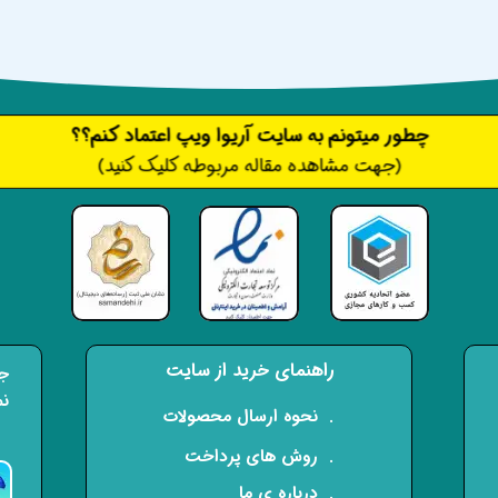
​​​چطور میتونم به سایت آریوا ویپ اعتماد کنم؟؟
(جهت مشاهده مقاله مربوطه کلیک کنید)
راهنمای خرید از سایت
جه
نم
​. نحوه ارسال محصولات
. روش های پرداخت
. درباره ی ما