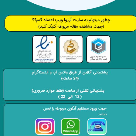
​​​چطور میتونم به سایت آریوا ویپ اعتماد کنم؟؟
(جهت مشاهده مقاله مربوطه کلیک کنید)
پشتیبانی آنلاین از طریق واتس اپ و اینستاگرام
(24 ساعته)
​​​​​​​ پشتیبانی تلفنی از ساعت (فقط موارد ضروری)
( 12 الی 22 ) ​​​​​​​
جهت ورود مستقیم آیکون مربوطه را لمس
نمایید