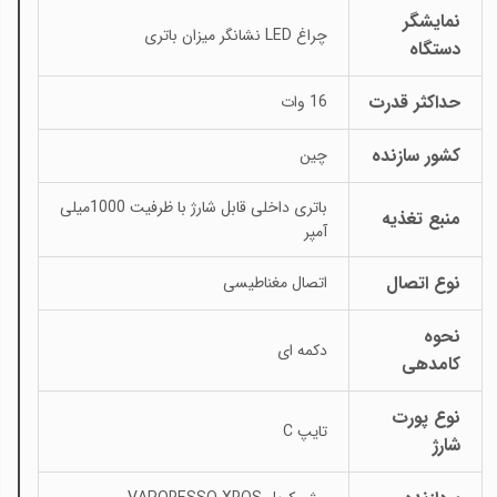
نمایشگر
چراغ LED نشانگر میزان باتری
دستگاه
حداکثر قدرت
16 وات
کشور سازنده
چین
باتری داخلی قابل شارژ با ظرفیت 1000میلی
منبع تغذیه
آمپر
نوع اتصال
اتصال مغناطیسی
نحوه
دکمه ای
کامدهی
نوع پورت
تایپ C
شارژ