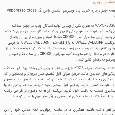
تمام موجودی
همه چیز درباره خرید پاد ویپرسو ایکس راس 2، vaporesso xross
VAPORESSO به عنوان یکی از بهترین تولیدکنندگان ویپ در جهان شناخته
ی‌شود.
این شرکت به عنوان یکی از بهترین تولیدکنندگان ویپ در جهان شناخته
می‌شود. اولین محصول سری XROSS توسط کمپانی ویپرسو اولین بار بعد از
موفقیت UWELL CALIBURN به بازار ارائه شد . UWELL CALIBURN به نوعی
ولین تلاش رقیبان ویپرسو در زمینه ی ساخت پاد بود که اگر بخواهیم پادها را از
نطر ظاهر و شکل با هم مقایسه کنیم میتوانیم XROSS را پاسخ محکم کمپانی
یپرسو به رقیبان تلقی کنیم.
شتباه برداشت نکنید،
XROS
چیزی بیشتر از ویپ کپی شده بود. این دستگاه
یژگی‌های جدیدی مانند جریان هوای قابل تنظیم، شارژ سریع‌تر و پادهایی را که
یدنشان راحت‌تر است به نمایش گذاشت. از نظر عملکرد، پادهای این محصول
ه مقاومت کمتری دارند به طور قابل توجهی دود غلیظ‌تر و طعم و غبار تقریباً
یشتری نسبت به رقیب خود تولید می‌کنند. آن‌ها به وضوح از طراحی رقیب
ود ایده گرفته‌اند؛ اما خودشان نیز بعضی ویژگی‌های مهم را عملی کرده‌اند.
ر نظر داشته باشید همکاران ما در سایت آریواویپ تمام تلاش خود را می