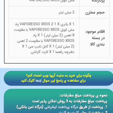
پردازنده
مش کویل VAPORESSO XROS
حجم مخزن
2 میلی لیتر
1 X باتری VAPORESSO XROS 2 1 X پاد
مش کویل VAPORESSO XROS با مقاومت
اقلام موجود
8 اهمی (2 میلی لیتر) 1 X پاد
در بسته
VAPORESSO XROS با مقاومت 2 اهمی
بندی کالا
(2 میلی لیتر) 1 X کابل تایپ سی 1 X
دفترچه راهنما 1 X کارت گارانتی
​​چگونه برای خرید به سایت آریوا ویپ اعتماد کنم؟
برای مشاهده ی پاسخ این سوال
اینجا
کلیک کنید
نحوه ی پرداخت مبلغ سفارشات:
پرداخت مبلغ سفارشات به 3 روش امکان پذیر است
1. پرداخت از طریق
درگاه پرداخت اینترنتی
(درگاه امن بانکی)
2. پرداخت از روش
کارت به کارت