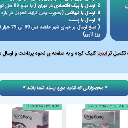
ن
2. ارسال با پیک اقتصادی در تهران (
با مبلغ 89 هزار تومان، تحویل در بازه ی زمانی 5 الی 24 ساعته
3. ارسال با تیپاکس (
بصورت پس کرایه، تحویل در بازه ی 12 الی 48 سا
4. ارسال با پست
(
روز کاری
)
ت تکمیل تر
اینجا
کلیک کرده و به صفحه ی نحوه پرداخت و ارسال سف
​​* محصولاتی که شاید مورد پسند شما باشد *
BANG BANG - ICE PLUM
BANG BANG - ICE GUM MIN