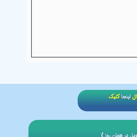
ال
اینجا
کلیک
یل در همان روز
)