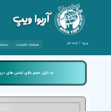
​آریوا ویپ
ورود
/
ثبت نام
صفحه نخست
دسته 
حساب کاربری من
تغییر گذر واژه
سفارشات
​​​​​​​ به دلیل حجم بالای تماس های
خروج از حساب
کاربری