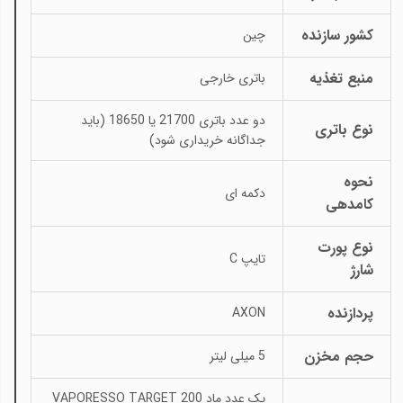
کشور سازنده
چین
منبع تغذیه
باتری خارجی
دو عدد باتری 21700 یا 18650 (باید
نوع باتری
جداگانه خریداری شود)
نحوه
دکمه ای
کامدهی
نوع پورت
تایپ C
شارژ
پردازنده
AXON
حجم مخزن
5 میلی لیتر
یک عدد ماد VAPORESSO TARGET 200