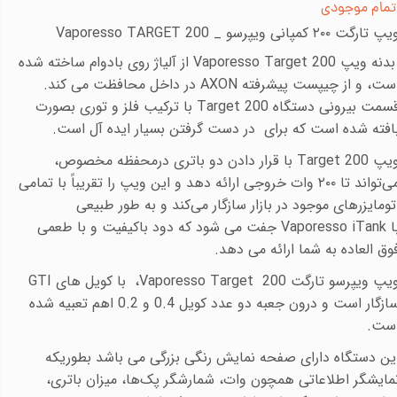
تمام موجودی
یپ تارگت
۲۰۰
کمپانی ویپرسو _
Vaporesso TARGET 200
دنه ویپ
Vaporesso Target 200
از آلیاژ روی بادوام ساخته شده
ست، و از چیپست پیشرفته
AXON
در داخل محافظت می کند.
سمت بیرونی دستگاه
Target 200
با ترکیب فلز و توری بصورت
افته شده است که برای در دست گرفتن بسیار ایده آل است.
یپ
Target 200
با قرار دادن دو باتری درمحفظه مخصوص،
ی‌تواند تا
۲۰۰
وات خروجی ارائه دهد و این ویپ را تقریباً با تمامی
تومایزرهای موجود در بازار سازگار می‌کند
و
به طور طبیعی
ا
Vaporesso iTank
جفت می شود که دود باکیفیت و با طعمی
وق العاده به شما ارائه می دهد.
یپ ویپرسو تارگت 200
Vaporesso Target
، با کویل های
GTI
سازگار است و درون جعبه دو عدد کویل 0.4 و 0.2 اهم تعبیه شده
ست.
ین دستگاه دارای صفحه نمایش رنگی بزرگی می باشد بطوریکه
مایشگر اطلاعاتی همچون وات، شمارشگر پک‌ها، میزان باتری،