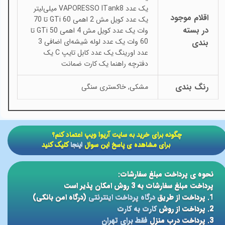
یک عدد VAPORESSO ITank8 میلی‌لیتر
اقلام موجود
یک عدد کویل مش 2 اهمی GTi 60 تا 70
در بسته
وات یک عدد کویل مش 4 اهمی GTi 50 تا
60 وات یک عدد لوله شیشه‌ای اضافی 3
بندی
عدد اورینگ یک عدد کابل تایپ C یک
دفترچه راهنما یک کارت ضمانت
رنگ بندی
مشکی, خاکستری سنگی
​​چگونه برای خرید به سایت آریوا ویپ اعتماد کنم؟
برای مشاهده ی پاسخ این سوال
اینجا
کلیک کنید
نحوه ی پرداخت مبلغ سفارشات:
پرداخت مبلغ سفارشات به 3 روش امکان پذیر است
1. پرداخت از طریق
درگاه پرداخت اینترنتی
(درگاه امن بانکی)
2. پرداخت از روش
کارت به کارت
3. پرداخت درب منزل
فقط برای تهران