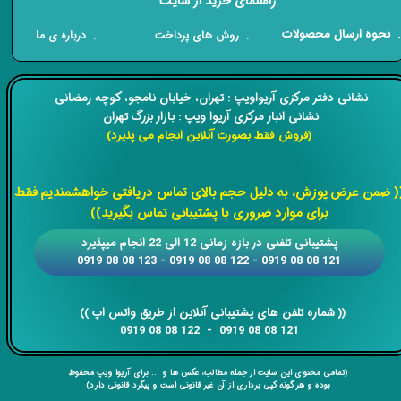
راهنمای خرید از سایت
​. نحوه ارسال محصولات
. درباره ی ما
. روش های پرداخت
​​نشانی دفتر مرکزی آریواویپ : تهران، خیابان نامجو،
کوچه رمضانی
نشانی انبار مرکزی آریوا ویپ : بازار بزرگ تهران
(فروش فقط بصورت آنلاین انجام می پذیرد)
​​​​​​​
( ضمن عرض پوزش، به دلیل حجم بالای تماس دریافتی خواهشمندیم فقط
برای موارد ضروری با پشتیبانی تماس بگیرید))
​​پشتیبانی تلفنی در بازه زمانی 12 الی 22 انجام میپذیرد
121 08 08 0919 - 122 08 08 0919 - 123 08 08 0919
​​​​​​​​​​​​​​(( ​​​​​​​شماره تلفن های پشتیبانی آنلاین از طریق واتس اپ ))
​​​​​​​121 08 08 0919 - 122 08 08 0919
(تمامی محتوای این سایت از جمله مطالب، عکس ها و ... برای آریوا ویپ محفوظ
بوده و هر گونه کپی برداری از آن غیر قانونی است و پیگرد قانونی دارد)