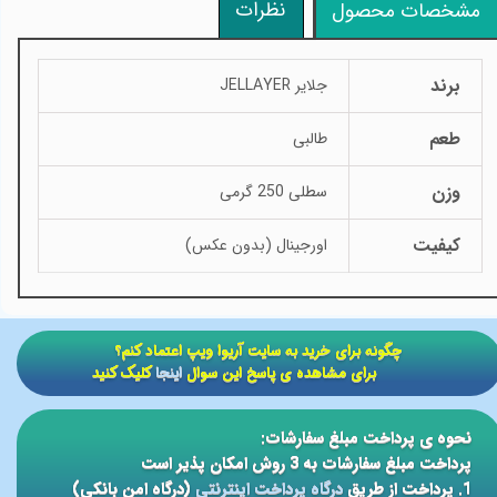
نظرات
مشخصات محصول
برند
جلایر JELLAYER
طعم
طالبی
وزن
سطلی 250 گرمی
کیفیت
اورجینال (بدون عکس)
​​چگونه برای خرید به سایت آریوا ویپ اعتماد کنم؟
برای مشاهده ی پاسخ این سوال
اینجا
کلیک کنید
نحوه ی پرداخت مبلغ سفارشات:
پرداخت مبلغ سفارشات به 3 روش امکان پذیر است
1. پرداخت از طریق
درگاه پرداخت اینترنتی
(درگاه امن بانکی)