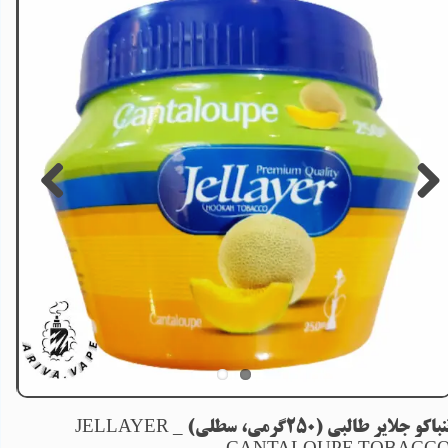
تنباکو جلایر طالبی (250گرمی، سطلی) _ JELLAYER