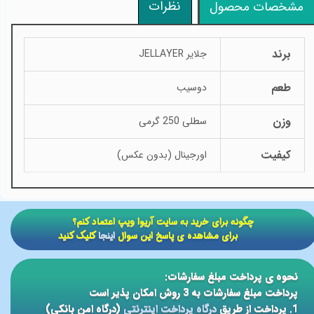
نظرات
مشخصات محصول
برند
جلایر JELLAYER
طعم
دوسیب
وزن
سطلی 250 گرمی
کیفیت
اورجینال (بدون عکس)
​​چگونه برای خرید به سایت آریوا ویپ اعتماد کنم؟
برای مشاهده ی پاسخ این سوال
اینجا
کلیک کنید
نحوه ی پرداخت مبلغ سفارشات:
پرداخت مبلغ سفارشات به 3 روش امکان پذیر است
1. پرداخت از طریق
درگاه پرداخت اینترنتی
(درگاه امن بانکی)