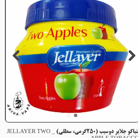
تنباکو جلایر دوسیب (250گرمی، سطلی) _ JELLAYER TWO