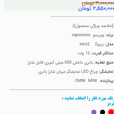
۳,۰۰۰,۰۰ تومان
۲,۵۵۰,۰۰ تومان
-----------------------------------------
(خلاصه ویژگی محصول))
برند:
ویپرسو
vaporesso
مدل:
زیرو2
zero2
حداکثر قدرت:
12 وات
منبع تغذیه:
باتری داخلی 650 میلی آمپری-قابل شارژ
نمایشگر:
چراغ
LED
نمایشگر میزان شارژ باتری
پردازنده
:
OMNI MINI
--------------------------------------------------------------------
نگ مورد نظر را انتخاب نمایید
:
رمز