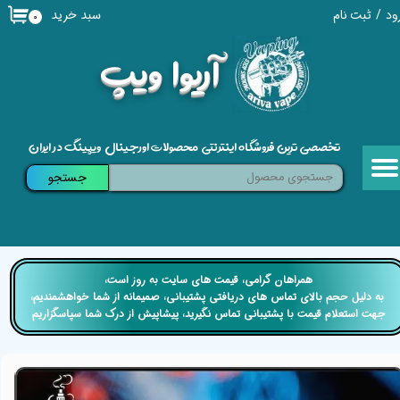
سبد خرید
ود
/
ثبت نام
۰
حساب کاربری من
​آریوا ویپ
تغییر گذر واژه
سفارشات
تخصصی ترین فروشگاه اینترنتی محصولات اورجینال ویپینگ در ایران
خروج از حساب کاربری
جستجو
​​همراهان گرامی، قیمت های سایت به روز است،
​​​​​​​ به دلیل حجم بالای تماس های دریافتی پشتیبانی، صمیمانه از شما خواهشمندیم،
جهت استعلام قیمت با پشتیبانی تماس نگیرید، پیشاپیش از درک شما سپاسگزاریم