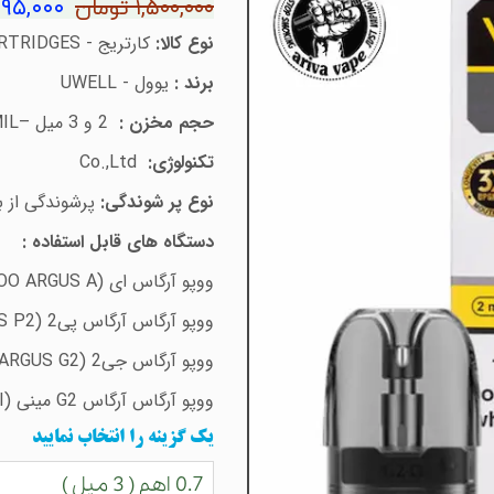
۱,۰۹۵,۰۰۰ تو
۱,۵۰۰,۰۰۰ تومان
نوع کالا:
کارتریج -
TRIDGES
برند :
یوول -
UWELL
حجم مخزن :
2 و 3 میل –
MIL
تکنولوژی:
Co.,Ltd
نوع پر شوندگی:
پرشوندگی از ب
دستگاه های قابل استفاده :
ووپو آرگاس ای (
OO ARGUS A
ووپو آرگاس آرگاس پی2 (
S P2
ووپو آرگاس جی2 (
ARGUS G2
ووپو آرگاس آرگاس
G2
مینی
(
I
یک گزینه را انتخاب نمایید
0.7 اهم ( 3 میل )