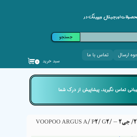
حصولات اورجینال ویپینگ در
جستجو
وه ارسال
تماس با ما
سبد خرید
۰
تیبانی تماس نگیرید، پیشاپیش از درک شما
کارتریج ووپو آرگاس ای/ پی2/ جی2 - VOOPOO ARGUS A/ P2/ G2/