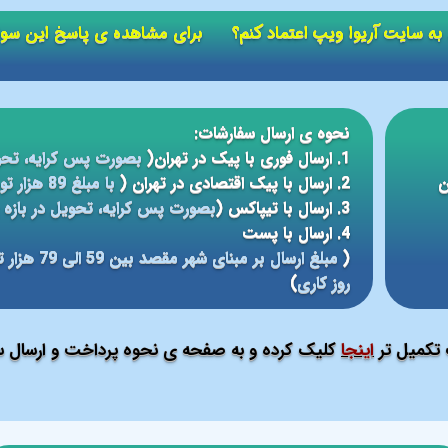
ید به سایت آریوا ویپ اعتماد کنم؟ برای مشاهده ی پاسخ این سو
نحوه ی ارسال سفارشات:
1. ارسال فوری با پیک در تهران(
بصورت پس کرایه، تحو
ن
2. ارسال با پیک اقتصادی در تهران (
با مبلغ 89 هزار تومان، تحویل در بازه ی زمانی 5 الی 24 ساعته
3. ارسال با تیپاکس (
بصورت پس کرایه، تحویل در بازه ی 12 الی 48 سا
4. ارسال با پست
(
روز کاری
)
ت تکمیل تر
اینجا
کلیک کرده و به صفحه ی نحوه پرداخت و ارسال سف