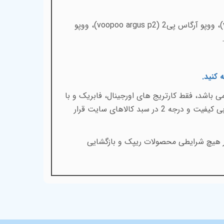
)، ووپو آرگاس پی2 (
voopoo argus p2
)، ووپو
 کنید
.
 باشد، فقط کارتریج های اورجینال، فابریک و با
کیفیت در سایت آریواویپ با بهترین قیمت و پایین ترین حاشیه سود به فروش میرسد و به هیچ عنوان محصولات فیک و بی کیفیت و درجه 2 در سبد کالاهای سایت قرار
در هیچ شرایطی محصولات ریپک و بازگشایی