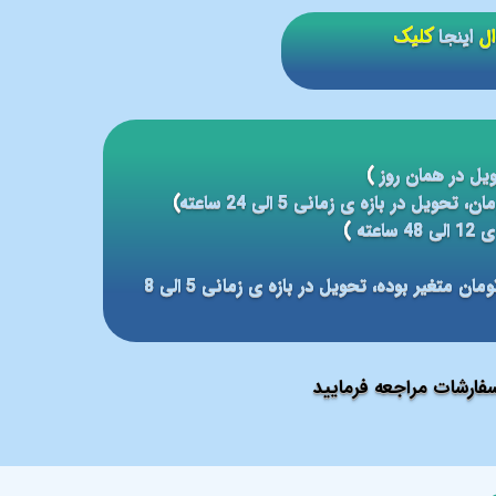
ال
اینجا
کلیک
یل در همان روز
)
)
عته
)
مبلغ ارسال بر مبنای شهر مقصد بین 59 الی 79 هزار تومان متغیر بوده، تحویل در بازه ی زمانی 5 الی 8
ارشات مراجعه فرمایید