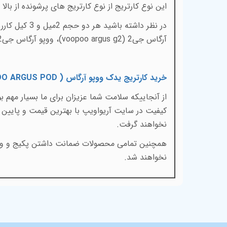
این نوع کارتریج از نوع کارتریج های پرشونده از بالا (
در نظر داشته باشید هر دو حجم 2میل و 3 کیل کارریج ووپو آرگاس به تمام دستگاه های ووپو آرگاس ای (
آرگاس جی2 (
voopoo argus g2
)، ووپو آرگاس جی2 مینی (
خرید کارتریج یدک ووپو آرگاس (
O ARGUS POD
از آنجاییکه سلامت شما عزیزان برای ما بسیار مهم
نخواهند گرفت.
همچنین تمامی محصولات ضمانت داشتن پکیج و وکیوم
نخواهند شد.