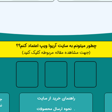
​​​چطور میتونم به سایت آریوا ویپ اعتماد کنم؟؟
(جهت مشاهده مقاله مربوطه کلیک کنید)
راهنمای خرید از سایت
جه
نم
​. نحوه ارسال محصولات