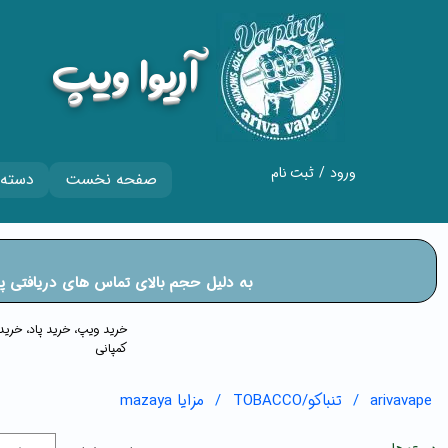
​آریوا ویپ
ورود
/
ثبت نام
صفحه نخست
دسته 
حساب کاربری من
تغییر گذر واژه
​​​​​​​به دلیل حجم بالای تماس های دریا
سفارشات
خروج از حساب
​​خرید ویپ، خرید پاد، خر
کمپانی
کاربری
arivavape
تنباکو/TOBACCO
مزایا mazaya