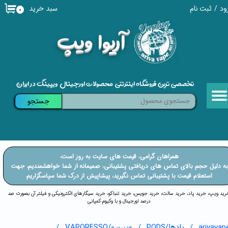
سبد خرید
ود
/
ثبت نام
۰
حساب کاربری من
​آریوا ویپ
تغییر گذر واژه
سفارشات
تخصصی ترین فروشگاه اینترنتی محصولات اورجینال ویپینگ در ایران
خروج از حساب کاربری
جستجو
​​همراهان گرامی، قیمت های سایت به روز است،
​​​​​​به دلیل حجم بالای تماس های دریافتی پشتیبانی، صمیمانه از شما خواهشمندیم، جهت
استعلام قیمت با پشتیبانی تماس نگیرید، پیشاپیش از درک شما سپاسگزاریم
خرید ویپ، خرید پاد، خرید سالت، خرید جویس، خرید تنباکو، خرید سیگارهای الکترونیکی و فیلتر آن بصورت صد
درصد اورجینال و با وکیوم کمپانی
arivavap
پادها/PODS
ویپرسو/VAPORESSO
پکیج 2 عددی زیرو2