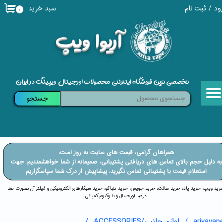
سبد خرید
ود
/
ثبت نام
۰
حساب کاربری من
​آریوا ویپ
تغییر گذر واژه
سفارشات
تخصصی ترین فروشگاه اینترنتی محصولات اورجینال ویپینگ در ایران
خروج از حساب کاربری
جستجو
​​همراهان گرامی، قیمت های سایت به روز است،
​​​​​​به دلیل حجم بالای تماس های دریافتی پشتیبانی، صمیمانه از شما خواهشمندیم، جهت
استعلام قیمت با پشتیبانی تماس نگیرید، پیشاپیش از درک شما سپاسگزاریم
خرید ویپ، خرید پاد، خرید سالت، خرید جویس، خرید تنباکو، خرید سیگارهای الکترونیکی و فیلتر آن بصورت صد
درصد اورجینال و با وکیوم کمپانی
arivavap
لوازم جانبی/ACCESSORIES
کارتریج ها/CARTRIDGES