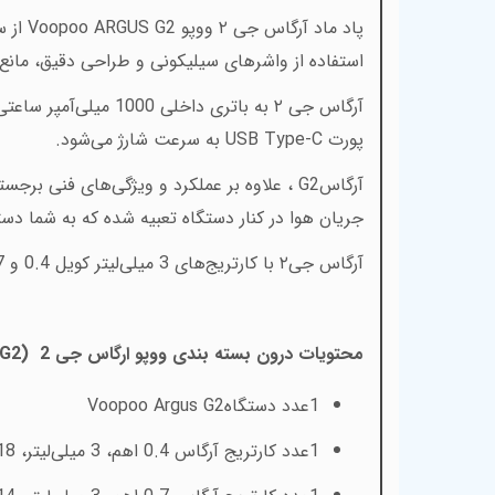
پاد ماد آرگاس جی ۲ ووپو
Voopoo ARGUS G2
از 
استفاده از واشرهای سیلیکونی و طراحی دقیق، ما
آرگاس جی ۲ به باتری
پورت
USB Type-C
به سرعت شارژ می‌شود
.
آرگاس
G2
، علاوه بر عملکرد و ویژگی‌های فنی برجست
جریان هوا در کنار دستگاه تعبیه شده که به شما دستر
آرگاس جی۲ با کارتریج‌های 3 میلی‌لیتر کویل 0.4 و 0.7 اهم عرضه می‌شود
محتویات درون بسته بندی ووپو ارگاس جی 2 (VOOPOO ARGUS G2)
1
عدد دستگاه
Voopoo Argus G2
1
عدد کارتریج آرگاس 0.4 اهم، 3 میلی‌لیتر، 18 تا 30 وات