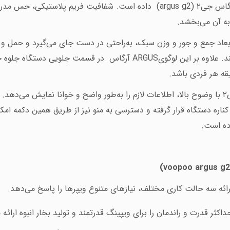
س جی۲ (
argus g2
) داده است. شفافیت فریم پلاستیکی، حس مدرن بو
به آن می‌بخشد
.
ابعاد جمع و جور و وزن سبک، به‌راحتی در دست جای می‌گیرد و حمل و
د. علاوه بر این لوگوی
ARGUS
آرگاس
قه هر فردی باشد
.
رنگی 0.96 اینچی پاد آرگاس جی۲ با وضوح بالا، اطلاعات لازم را به‌طور واضح و خوانا نم
کناره دستگاه قرار گرفته و دسترسی به منو نیز از طریق همین دکمه امک
شده است.
)
voopoo argus g2
ارائه سه حالت کاری مختلف، نیازهای متنوع ویپرها را پاسخ می‌دهد
.
داکثر قدرت و راندمان را برای ویپینگ قدرتمند و تولید بخار انبوه ارائه