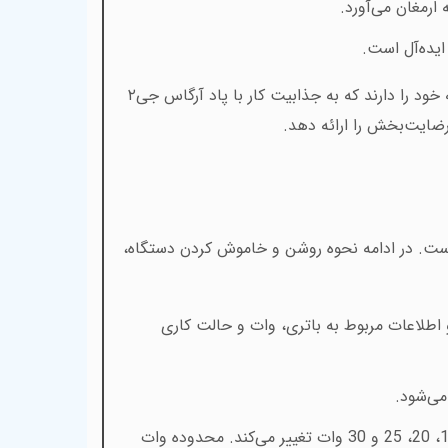
ارمغان می‌آورد
.
ایده‌آل است
.
) هر کدام از این حالت‌ها، تم انیمیشن و رنگ‌بندی مختص به خود را دارند که به جذابیت کار با پاد آرگاس جی۲
رضایت‌بخش را ارائه دهد.
ه است. در ادامه نحوه روشن و خاموش کردن دستگاه،
 اطلاعات مربوط به باتری، وات و حالت کاری
.
دکمه فایر را 3 بار به سرعت فشار دهید. با هر بار فشار دادن، سطح وات به ترتیب 5، 7، 10، 12، 15، 18، 20، 25 و 30 وات تغییر می‌کند. محدوده وات