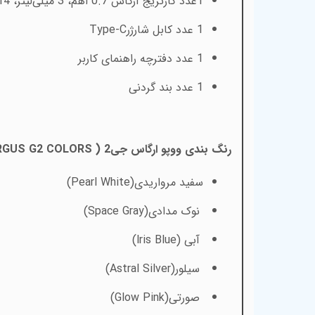
1
عدد کارتریج آرگاس 0.7 اهم، 3 میلی‌لیتر، 14 تا 18 وات
1 عدد کابل شارژر
Type-C
1 عدد دفترچه راهنمای کاربر
1 عدد بند گردنی
رنگ بندی ووپو ارگاس جی2 (
GUS G2 COLORS
سفید مرواریدی
(Pearl White)
نوک مدادی
(Space Gray)
آبی
(lris Blue)
سیلور
(Astral Silver)
صورتی
(Glow Pink)