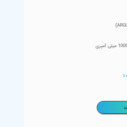
)
ARG
د
:
د