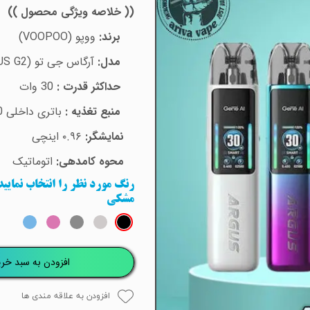
(( خلاصه ویژگی محصول ))
برند:
ووپو (
VOOPOO
)
مدل:
آرگاس جی تو (
US G2
حداکثر قدرت :
30 وات
منبع تغذیه :
باتری داخلی 1000 میلی آمپری
نمایشگر:
۰.۹۶ اینچی
محوه کامدهی:
اتوماتیک
رنگ مورد نظر را انتخاب نمایی
مشکی
افزودن به سبد خری
افزودن به علاقه مندی ها