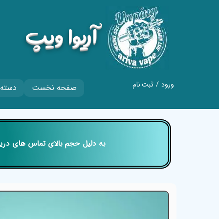
​آریوا ویپ
ورود
/
ثبت نام
صفحه نخست
دسته 
حساب کاربری من
تغییر گذر واژه
سفارشات
​​​​​​​ به دلیل حجم بالای تماس های
خروج از حساب
کاربری