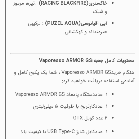
خاکستری
(RACING BLACKFIRE)
:تیره، مرموز
و شیک
.
آبی اقیانوسی
: (PUZEL AQUA)
ترکیبی
هنرمندانه و کهکشانی
.
محتویات کامل جعبه
Vaporesso ARMOR GS:
هنگام خرید
Vaporesso ARMOR GS
، شما یک پکیج کامل و
آماده‌ی استفاده دریافت خواهید کرد
:
۱
عدد
دستگاه پادماد
Vaporesso ARMOR GS
۱
عدد
کارتریج با ظرفیت ۵ میلی‌لیتری
۲
عدد کویل GTX
۱
عدد
کابل شارژ
USB Type-C
با کیفیت بالا