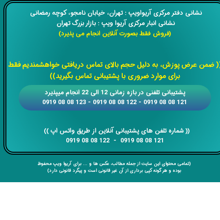
​​نشانی دفتر مرکزی آریواویپ : تهران، خیابان نامجو،
کوچه رمضانی
نشانی انبار مرکزی آریوا ویپ : بازار بزرگ تهران
(فروش فقط بصورت آنلاین انجام می پذیرد)
​​​​​​​
( ضمن عرض پوزش، به دلیل حجم بالای تماس دریافتی خواهشمندیم فقط
برای موارد ضروری با پشتیبانی تماس بگیرید))
​​پشتیبانی تلفنی در بازه زمانی 12 الی 22 انجام میپذیرد
121 08 08 0919 - 122 08 08 0919 - 123 08 08 0919
​​​​​​​​​​​​​​(( ​​​​​​​شماره تلفن های پشتیبانی آنلاین از طریق واتس اپ ))
​​​​​​​121 08 08 0919 - 122 08 08 0919
(تمامی محتوای این سایت از جمله مطالب، عکس ها و ... برای آریوا ویپ محفوظ
بوده و هر گونه کپی برداری از آن غیر قانونی است و پیگرد قانونی دارد)