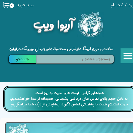
سبد خرید
ود
/
ثبت نام
۰
حساب کاربری من
​آریوا ویپ
تغییر گذر واژه
سفارشات
تخصصی ترین فروشگاه اینترنتی محصولات اورجینال ویپینگ در ایران
خروج از حساب کاربری
جستجو
​​همراهان گرامی، قیمت های سایت به روز است،
​​​​​​​ به دلیل حجم بالای تماس های دریافتی پشتیبانی، صمیمانه از شما خواهشمندیم،
جهت استعلام قیمت با پشتیبانی تماس نگیرید، پیشاپیش از درک شما سپاسگزاریم