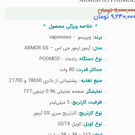
ARMOR GS PODMO
۱۱,۰۰۰,۰۰ تومان
۹,۲۴۰,۰۰ تومان
*
خلاصه ویژگی محصول
*
برند:
ویپرسو
vaporesso -
مدل:
آرمور ارمور جی اس
ARMOR GS –
نوع دستگاه:
پادماد
-
PODMOD
حداکثر قدرت:
80 وات
منبع تغذیه
:
پشتیبانی از باتری 18650 و 21700
نمایشگر
:
صفحه نمایش 0.96
اینچی
TFT
ظرفیت کارتریج:
5
میلی‌لیتر
نوع کارتریج:
کارتریج سری
GS
آرمور
نوع کویل:
کویل
GSTX
ابعاد:
113
در38 در28 میلیمتر