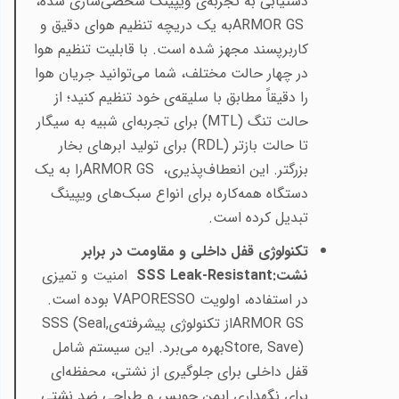
دستیابی به تجربه‌ی ویپینگ شخصی‌سازی شده،
ARMOR GS
به یک دریچه تنظیم هوای دقیق و
کاربرپسند مجهز شده است. با قابلیت تنظیم هوا
در چهار حالت مختلف، شما می‌توانید جریان هوا
را دقیقاً مطابق با سلیقه‌ی خود تنظیم کنید؛ از
حالت تنگ
(MTL)
برای تجربه‌ای شبیه به سیگار
تا حالت بازتر
(RDL)
برای تولید ابرهای بخار
بزرگتر. این انعطاف‌پذیری،
ARMOR GS
را به یک
دستگاه همه‌کاره برای انواع سبک‌های ویپینگ
تبدیل کرده است
.
تکنولوژی قفل داخلی و مقاومت در برابر
نشت
SSS Leak-Resistant:
امنیت و تمیزی
در استفاده، اولویت
VAPORESSO
بوده است
.
ARMOR GS
از تکنولوژی پیشرفته‌ی
SSS (Seal,
Store, Save)
بهره می‌برد. این سیستم شامل
قفل داخلی برای جلوگیری از نشتی، محفظه‌ای
برای نگهداری ایمن جویس و طراحی ضد نشتی