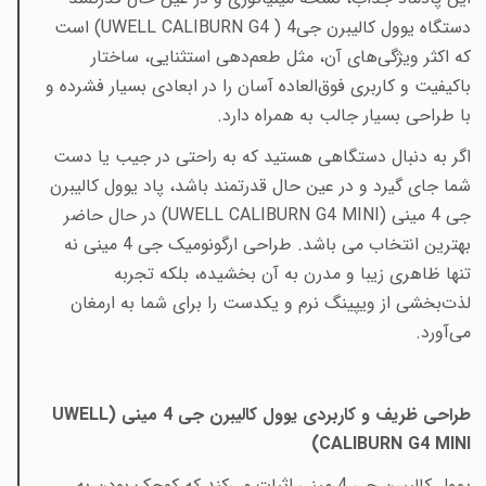
دستگاه یوول کالیبرن جی4 (
UWELL CALIBURN G4
)
است
که اکثر ویژگی‌های آن، مثل طعم‌دهی استثنایی، ساختار
باکیفیت و کاربری فوق‌العاده آسان را در ابعادی بسیار فشرده و
با طراحی بسیار جالب به همراه دارد
.
اگر به دنبال دستگاهی هستید که به راحتی در جیب یا دست
شما جای گیرد و در عین حال قدرتمند باشد، پاد یوول کالیبرن
جی 4 مینی (
UWELL CALIBURN G4 MINI
) در حال حاضر
بهترین انتخاب می باشد. طراحی ارگونومیک جی 4 مینی نه
تنها ظاهری زیبا و مدرن به آن بخشیده، بلکه تجربه
لذت‌بخشی از ویپینگ نرم و یکدست را برای شما به ارمغان
می‌آورد.
طراحی ظریف و کاربردی یوول کالیبرن جی 4 مینی (
UWELL
)
CALIBURN G4 MINI
یوول کالیبرن جی 4 مینی اثبات می‌کند که کوچک بودن به