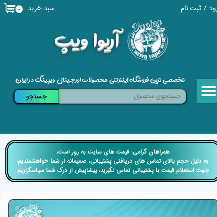
سبد خرید
ود
/
ثبت نام
۰
حساب کاربری من
​آریوا ویپ
تغییر گذر واژه
سفارشات
تخصصی ترین فروشگاه اینترنتی محصولات اورجینال ویپینگ در ایران
خروج از حساب کاربری
جستجو
​​همراهان گرامی، قیمت های سایت به روز است،
​​​​​​​ به دلیل حجم بالای تماس های دریافتی پشتیبانی، صمیمانه از شما خواهشمندیم،
جهت استعلام قیمت با پشتیبانی تماس نگیرید، پیشاپیش از درک شما سپاسگزاریم