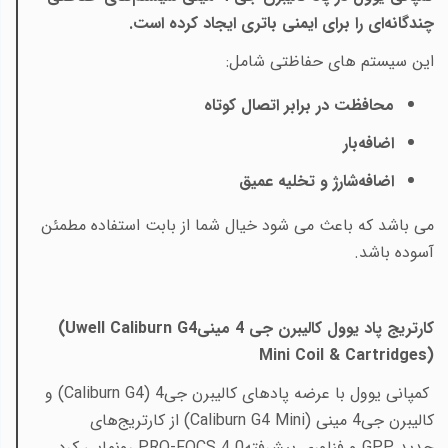
چندگانه‌ای را برای ایمنی باتری ایجاد کرده است.
این سیستم های حفاظتی شامل
:
محافظت در برابر اتصال کوتاه
اضافه‌بار
اضافه‌شارژ و تخلیه عمیق
می باشد که باعث می شود خیال شما از بابت استفاده مطمئن
آسوده باشد.
کارتریج پاد یوول کالیبرن جی 4 مینی
(Uwell Caliburn G4
Mini Coil & Cartridges)
کمپانی یوول با عرضه پادهای کالیبرن جی4
(Caliburn G4)
و
کالیبرن جی4 مینی
(Caliburn G4 Mini)
از کارتریج‌های
جدید
GPP
و فناوری پیشرفته
PRO-FOCS 4.0
رونمایی کرد