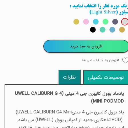
نگ مورد نظر را انتخاب نمایید
:
لور (Light Silver)
افزودن به سبد خرید
افزودن به علاقه مندی ها
نظرات
توضیحات تکمیلی
پادماد یوول کالیبرن جی 4 مینی (
UWELL CALIBURN G 4
)
MINI PODMOD
پاد یوول کالیبرن جی 4 مینی
(UWELL CALIBURN G4 Mini
POD)
شاهکاری جدید از کمپانی یوول
(UWELL)
می باشد.
این پادماد جذاب، نسخه مینیاتوری و در عین حال قدرتمند