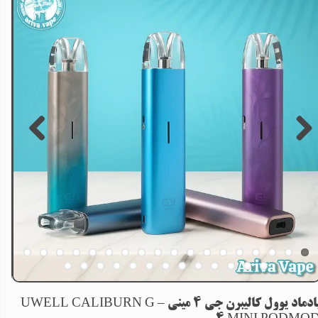
پادماد یوول کالیبرن جی 4 مینی – UWELL CALIBURN G