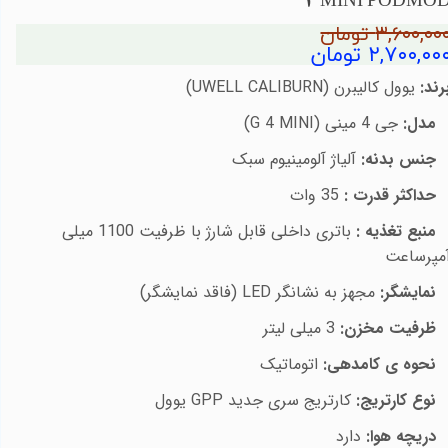
4 MINI PODMO
۳,۶۰۰,۰۰ تومان
۲,۷۰۰,۰۰ تومان
رند:
یوول کالیبرن (
UWELL CALIBURN
)
مدل:
جی 4 مینی (
G 4 MINI
)
نس بدنه:
آلیاژ آلومینیوم سبک
حداکثر قدرت :
35 وات
منبع تغذیه :
باتری داخلی قابل شارژ با ظرفیت 1100 میلی
مپرساعت
نمایشگر:
مجهز به نشانگر
LED
(فاقد نمایشگر)
ظرفیت مخزن:
3 میلی لیتر
نحوه ی کامدهی:
اتوماتیک
وع کارتریج:
کارتریج سری جدید
GPP
یوول
دریچه هوا:
دارد