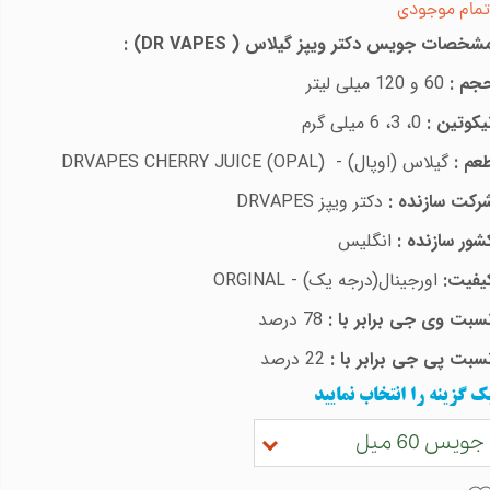
تمام موجودی
شخصات جویس
دکتر ویپز گیلاس
(
DR VAPES
)
:
جم :
60 و 120 میلی لیتر
یکوتین :
0، 3، 6 میلی گرم
عم :
گیلاس (اوپال) -
DRVAPES CHERRY JUICE (OPAL)
رکت سازنده :
دکتر ویپز
DRVAPES
شور سازنده :
انگلیس
یفیت:
اورجینال(درجه یک) -
ORGINAL
سبت وی جی برابر با :
78 درصد
سبت پی جی برابر با :
22 درصد
ک گزینه را انتخاب نمایید
جویس 60 میل