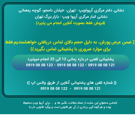
​​نشانی دفتر مرکزی آریواویپ : تهران، خیابان نامجو،
کوچه رمضانی
نشانی انبار مرکزی آریوا ویپ : بازار بزرگ تهران
(فروش فقط بصورت آنلاین انجام می پذیرد)
​​​​​​​
( ضمن عرض پوزش، به دلیل حجم بالای تماس دریافتی خواهشمندیم فقط
برای موارد ضروری با پشتیبانی تماس بگیرید))
​​پشتیبانی تلفنی در بازه زمانی 12 الی 22 انجام میپذیرد
121 08 08 0919 - 122 08 08 0919 - 123 08 08 0919
​​​​​​​​​​​​​​(( ​​​​​​​شماره تلفن های پشتیبانی آنلاین از طریق واتس اپ ))
​​​​​​​121 08 08 0919 - 122 08 08 0919
(تمامی محتوای این سایت از جمله مطالب، عکس ها و ... برای آریوا ویپ محفوظ
بوده و هر گونه کپی برداری از آن غیر قانونی است و پیگرد قانونی دارد)