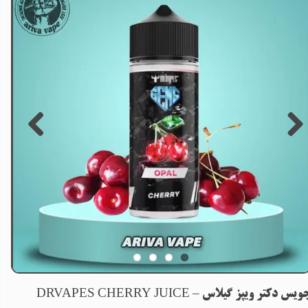
ویس دکتر ویپز گیلاس – DRVAPES CHERRY JUICE