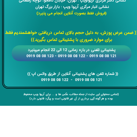
​​نشانی دفتر مرکزی آریواویپ : تهران، خیابان نامجو،
کوچه رمضانی
نشانی انبار مرکزی آریوا ویپ : بازار بزرگ تهران
(فروش فقط بصورت آنلاین انجام می پذیرد)
​​​​​​​
( ضمن عرض پوزش، به دلیل حجم بالای تماس دریافتی خواهشمندیم فقط
برای موارد ضروری با پشتیبانی تماس بگیرید))
​​پشتیبانی تلفنی در بازه زمانی 12 الی 22 انجام میپذیرد
121 08 08 0919 - 122 08 08 0919 - 123 08 08 0919
​​​​​​​​​​​​​​(( ​​​​​​​شماره تلفن های پشتیبانی آنلاین از طریق واتس اپ ))
​​​​​​​121 08 08 0919 - 122 08 08 0919
(تمامی محتوای این سایت از جمله مطالب، عکس ها و ... برای آریوا ویپ محفوظ
بوده و هر گونه کپی برداری از آن غیر قانونی است و پیگرد قانونی دارد)