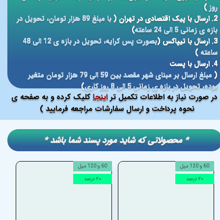
روز
)
2. ارسال با پیک اقتصادی در تهران (
با مبلغ 89 هزار تومان، تحویل در
بازه ی زمانی 5 الی 24 ساعته
)
3. ارسال با تیپاکس (
بصورت پس کرایه، تحویل در بازه ی 12 الی 48
ساعته
)
4. ارسال با پست
(
مبلغ ارسال بر مبنای شهر مقصد بین 59 الی 79 هزار تومان متغیر
بوده، تحویل در بازه ی زمانی 5 الی 8 روز کاری
)
در صورت نیاز به اطلاعات تکمیل تر
اینجا
کلیک کرده و به صفحه ی
نحوه پرداخت و ارسال سفارشات مراجعه فرمایید )
​​* محصولاتی که شاید مورد پسند شما باشد *
60 و 120 میل
60 و 120 میل
60 و 120 م
۲۰ درصد
۲۰ درصد