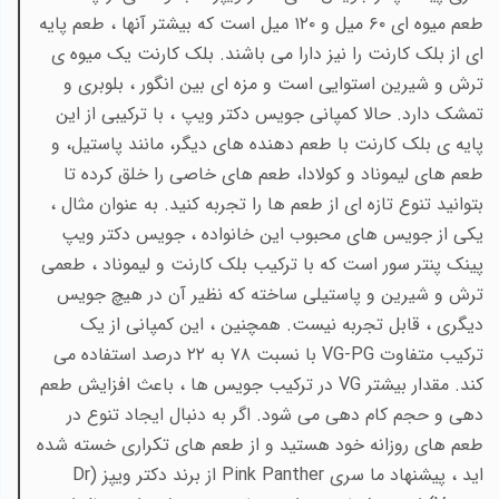
طعم میوه ای ۶۰ میل و ۱۲۰ میل است که بیشتر آنها ، طعم پایه
ای از بلک کارنت را نیز دارا می باشند. بلک کارنت یک میوه ی
ترش و شیرین استوایی است و مزه ای بین انگور ، بلوبری و
تمشک دارد. حالا کمپانی جویس دکتر ویپ ، با ترکیبی از این
پایه ی بلک کارنت با طعم دهنده های دیگر، مانند پاستیل، و
طعم های لیموناد و کولادا، طعم های خاصی را خلق کرده تا
بتوانید تنوع تازه ای از طعم ها را تجربه کنید. به عنوان مثال ،
یکی از جویس های محبوب این خانواده ، جویس دکتر ویپ
پینک پنتر سور است که با ترکیب بلک کارنت و لیموناد ، طعمی
ترش و شیرین و پاستیلی ساخته که نظیر آن در هیچ جویس
دیگری ، قابل تجربه نیست. همچنین ، این کمپانی از یک
ترکیب متفاوت
VG-PG
با نسبت ۷۸ به ۲۲ درصد استفاده می
کند. مقدار بیشتر
VG
در ترکیب جویس ها ، باعث افزایش طعم
دهی و حجم کام دهی می شود. اگر به دنبال ایجاد تنوع در
طعم های روزانه خود هستید و از طعم های تکراری خسته شده
اید ، پیشنهاد ما سری
Pink Panther
از برند دکتر ویپز (
Dr