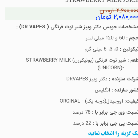
STRAWBERRY MILK JUIC
۲,۶۰۰,۰۰ تومان
۲,۰۸۰,۰۰ تومان
شخصات جویس
دکتر ویپز شیر توت فرنگی
(
DR VAPES
)
:
جم :
60 و 120 میلی لیتر
یکوتین :
0، 3، 6 میلی گرم
عم :
شیر توت فرنگی (یونیکورن)
STRAWBERRY MILK
(UNICORN)-
رکت سازنده :
دکتر ویپز
DRVAPES
شور سازنده :
انگلیس
یفیت:
اورجینال(درجه یک) -
ORGINAL
سبت وی جی برابر با :
78 درصد
سبت پی جی برابر با :
22 درصد
ک گزینه را انتخاب نمایید