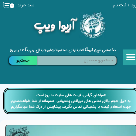
سبد خرید
ود
/
ثبت نام
۰
حساب کاربری من
​آریوا ویپ
تغییر گذر واژه
سفارشات
تخصصی ترین فروشگاه اینترنتی محصولات اورجینال ویپینگ در ایران
خروج از حساب کاربری
جستجو
​​همراهان گرامی، قیمت های سایت به روز است،
​​​​​​​ به دلیل حجم بالای تماس های دریافتی پشتیبانی، صمیمانه از شما خواهشمندیم،
جهت استعلام قیمت با پشتیبانی تماس نگیرید، پیشاپیش از درک شما سپاسگزاریم