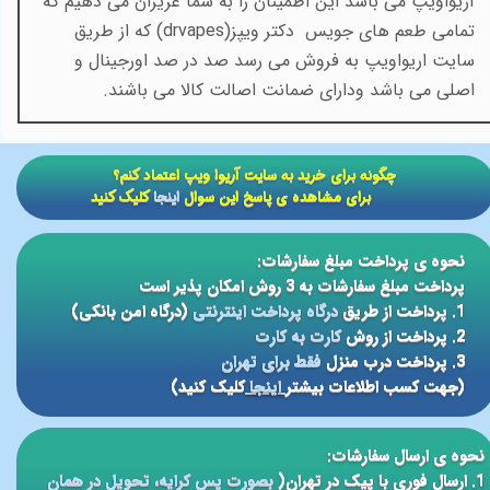
آریواویپ می باشد این اطمینان را به شما عزیزان می دهیم که
تمامی طعم های جویس
دکتر ویپز(
drvapes
) که از طریق
سایت اریواویپ به فروش می رسد صد در صد اورجینال و
اصلی می باشد ودارای ضمانت اصالت کالا می باشند.
​​چگونه برای خرید به سایت آریوا ویپ اعتماد کنم؟
برای مشاهده ی پاسخ این سوال
اینجا
کلیک کنید
نحوه ی پرداخت مبلغ سفارشات:
پرداخت مبلغ سفارشات به 3 روش امکان پذیر است
1. پرداخت از طریق
درگاه پرداخت اینترنتی
(درگاه امن بانکی)
2. پرداخت از روش
کارت به کارت
3. پرداخت درب منزل
فقط برای تهران
(جهت کسب اطلاعات بیشتر
اینجا
کلیک کنید)
نحوه ی ارسال سفارشات:
1. ارسال فوری با پیک در تهران(
بصورت پس کرایه، تحویل در همان