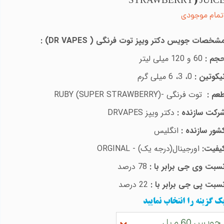
STRAWBERRY) JUIC
تمام موجودی
شخصات جویس
دکتر ویپز توت فرنگی
(
DR VAPES
)
:
جم :
60 و 120 میلی لیتر
یکوتین :
0، 3، 6 میلی گرم
عم :
توت فرنگی
-
RUBY (SUPER STRAWBERRY)
رکت سازنده :
دکتر ویپز
DRVAPES
شور سازنده :
انگلیس
یفیت:
اورجینال(درجه یک) -
ORGINAL
سبت وی جی برابر با :
78 درصد
سبت پی جی برابر با :
22 درصد
ک گزینه را انتخاب نمایید
جویس 60 میل