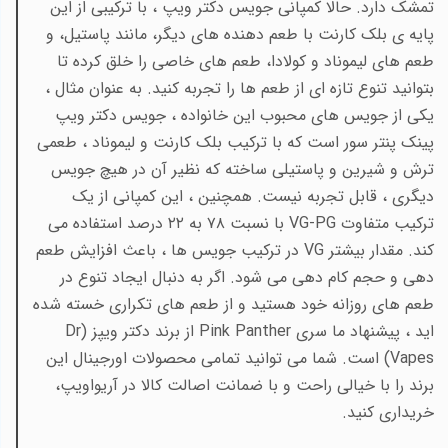
تمشک دارد. حالا کمپانی جویس دکتر ویپ ، با ترکیبی از این
پایه ی بلک کارنت با طعم دهنده های دیگر، مانند پاستیل، و
طعم های لیموناد و کولادا، طعم های خاصی را خلق کرده تا
بتوانید تنوع تازه ای از طعم ها را تجربه کنید. به عنوان مثال ،
یکی از جویس های محبوب این خانواده ، جویس دکتر ویپ
پینک پنتر سور است که با ترکیب بلک کارنت و لیموناد ، طعمی
ترش و شیرین و پاستیلی ساخته که نظیر آن در هیچ جویس
دیگری ، قابل تجربه نیست. همچنین ، این کمپانی از یک
ترکیب متفاوت
VG-PG
با نسبت ۷۸ به ۲۲ درصد استفاده می
کند. مقدار بیشتر
VG
در ترکیب جویس ها ، باعث افزایش طعم
دهی و حجم کام دهی می شود. اگر به دنبال ایجاد تنوع در
طعم های روزانه خود هستید و از طعم های تکراری خسته شده
اید ، پیشنهاد ما سری
Pink Panther
از برند دکتر ویپز (
Dr
Vapes
) است. شما می توانید تمامی محصولات اورجینال این
برند را با خیالی راحت و با ضمانت اصالت کالا در آریواویپ،
خریداری کنید.