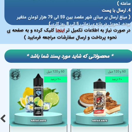
ساعته
)
4. ارسال با پست
(
مبلغ ارسال بر مبنای شهر مقصد بین 59 الی 79 هزار تومان متغیر
بوده، تحویل در بازه ی زمانی 5 الی 8 روز کاری
)
در صورت نیاز به اطلاعات تکمیل تر
اینجا
کلیک کرده و به صفحه ی
نحوه پرداخت و ارسال سفارشات مراجعه فرمایید )
​​* محصولاتی که شاید مورد پسند شما باشد *
60 و 120 میل
60 و 120 میل
۲۰ درصد
۲۰ درصد