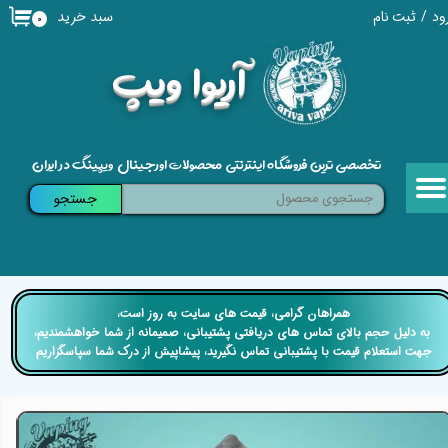
سبد خرید
ود
/
ثبت نام
۰
حساب کاربری من
​آریوا ویپ
تغییر گذر واژه
سفارشات
تخصصی ترین فروشگاه اینترنتی محصولات اورجینال ویپینگ در ایران
خروج از حساب کاربری
جستجو
​​همراهان گرامی، قیمت های سایت به روز است،
​​​​​​​ به دلیل حجم بالای تماس های دریافتی پشتیبانی، صمیمانه از شما خواهشمندیم،
جهت استعلام قیمت با پشتیبانی تماس نگیرید، پیشاپیش از درک شما سپاسگزاریم