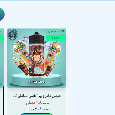
60 و 120 میل
60 و 
۲۰ درصد
جویس دکتر ویپز آدامس بادکنکی کولا یخ– DRVAPES BUBBLEGUM KINGS COLA JUICE
۲,۶۰۰,۰۰۰ تومان
۲,۰۸۰,۰۰۰ تومان