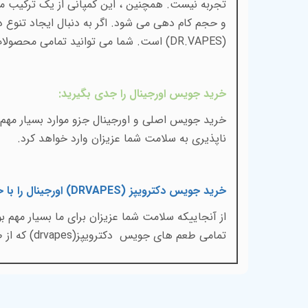
تجربه نیست. همچنین ، این کمپانی از یک ترکیب 
و حجم کام دهی می شود. اگر به دنبال ایجاد تنوع 
(
DR.VAPES
) است. شما می توانید تمامی محصولات ا
خرید جویس اورجینال را جدی بگیرید
:
خرید جویس اصلی و اورجینال جزو موارد بسیار مهم 
ناپذیری به سلامت شما عزیزان وارد خواهد کرد.
خرید جویس دکترویپز (
DRVAPES
) اورجینال را با
از آنجاییکه سلامت شما عزیزان برای ما بسیار مهم
تمامی طعم های جویس
دکترویپز(
drvapes
) که از