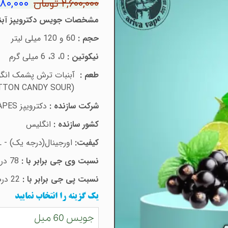
۲,۰۸۰,۰۰۰ ت
۲,۶۰۰,۰۰۰ تومان
مشخصات جویس
دکترویپز آب
حجم :
60 و 120 میلی لیتر
نیکوتین :
0، 3، 6 میلی گرم
طعم :
آبنبات ترش پشمک انگو
TTON CANDY SOUR)
شرکت سازنده :
دکترویپز
PES
کشور سازنده :
انگلیس
کیفیت:
اورجینال(درجه یک) -
L
نسبت وی جی برابر با :
78 درصد
نسبت پی جی برابر با :
22 درصد
یک گزینه را انتخاب نمایید
جویس 60 میل