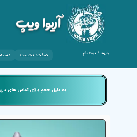
​آریوا ویپ
ورود
/
ثبت نام
صفحه نخست
دسته 
حساب کاربری من
تغییر گذر واژه
سفارشات
​​​​​​​ به دلیل حجم بالای تماس های
خروج از حساب
کاربری