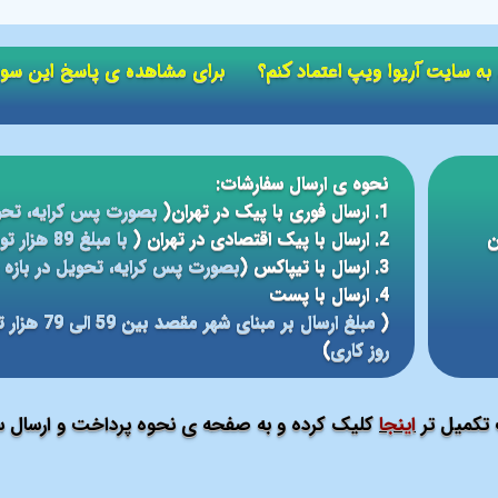
ید به سایت آریوا ویپ اعتماد کنم؟ برای مشاهده ی پاسخ این سو
نحوه ی ارسال سفارشات:
1. ارسال فوری با پیک در تهران(
بصورت پس کرایه، تحو
ن
2. ارسال با پیک اقتصادی در تهران (
با مبلغ 89 هزار تومان، تحویل در بازه ی زمانی 5 الی 24 ساعته
3. ارسال با تیپاکس (
بصورت پس کرایه، تحویل در بازه ی 12 الی 48 سا
4. ارسال با پست
(
روز کاری
)
ت تکمیل تر
اینجا
کلیک کرده و به صفحه ی نحوه پرداخت و ارسال سف