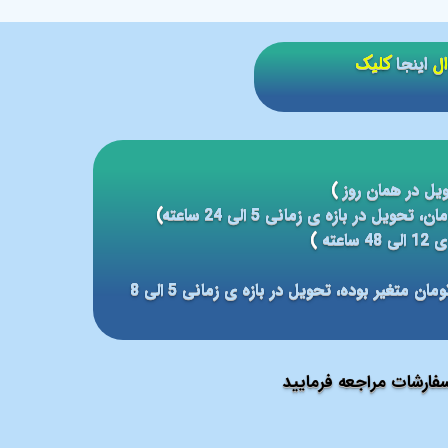
ال
اینجا
کلیک
یل در همان روز
)
)
عته
)
مبلغ ارسال بر مبنای شهر مقصد بین 59 الی 79 هزار تومان متغیر بوده، تحویل در بازه ی زمانی 5 الی 8
ارشات مراجعه فرمایید