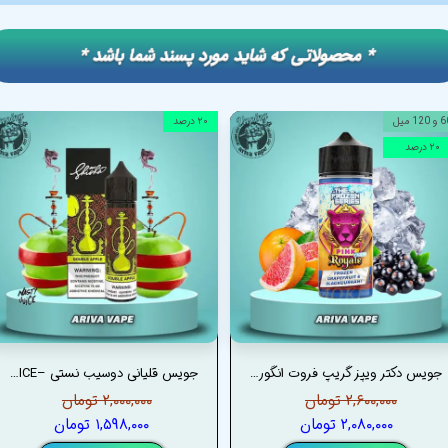
​​* محصولاتی که شاید مورد پسند شما باشد *
120 میل
۲۰ درصد
۲۰ درصد
جویس دکتر ویپز گریپ فروت انگور فرنگی یخ (رویال) – DRVAPES PINK FROZEN ROYALE JUICE
جویس قلیانی دوسیب نستی –NASTY DOUBLE APPLE SHISHA JUICE
۲,۶۰۰,۰۰۰ تومان
۲,۰۰۰,۰۰۰ تومان
۲,۰۸۰,۰۰۰ تومان
۱,۵۹۸,۰۰۰ تومان