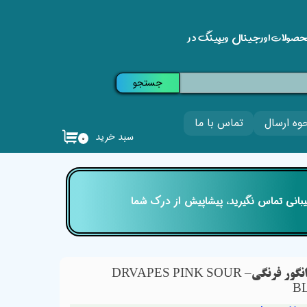
حصولات اورجینال ویپینگ در
جستجو
وه ارسال
تماس با ما
سبد خرید
۰
تیبانی تماس نگیرید، پیشاپیش از درک شما
جویس دکترویپز آبنبات ترش انگور فرنگی– DRVAPES PINK SOUR
B