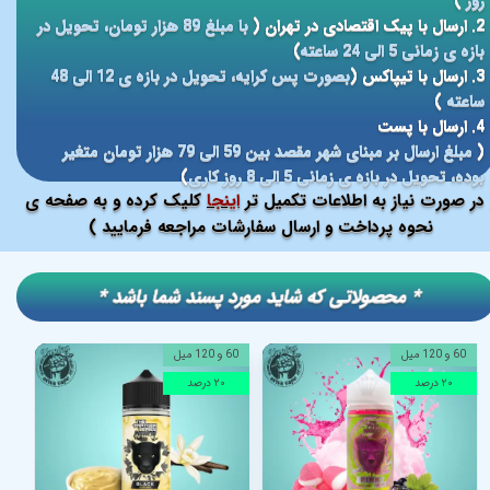
روز
)
2. ارسال با پیک اقتصادی در تهران (
با مبلغ 89 هزار تومان، تحویل در
بازه ی زمانی 5 الی 24 ساعته
)
3. ارسال با تیپاکس (
بصورت پس کرایه، تحویل در بازه ی 12 الی 48
ساعته
)
4. ارسال با پست
(
مبلغ ارسال بر مبنای شهر مقصد بین 59 الی 79 هزار تومان متغیر
بوده، تحویل در بازه ی زمانی 5 الی 8 روز کاری
)
در صورت نیاز به اطلاعات تکمیل تر
اینجا
کلیک کرده و به صفحه ی
نحوه پرداخت و ارسال سفارشات مراجعه فرمایید )
​​* محصولاتی که شاید مورد پسند شما باشد *
60 و 120 میل
60 و 120 میل
۲۰ درصد
۲۰ درصد