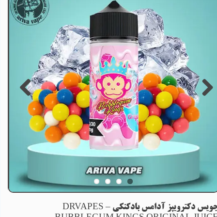
جویس دکترویپز آدامس بادکنکی – DRVAPES