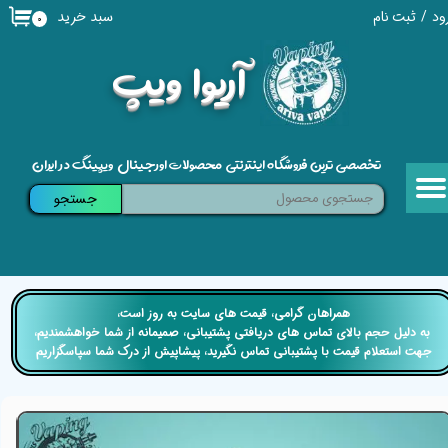
سبد خرید
ود
/
ثبت نام
۰
حساب کاربری من
​آریوا ویپ
تغییر گذر واژه
سفارشات
تخصصی ترین فروشگاه اینترنتی محصولات اورجینال ویپینگ در ایران
خروج از حساب کاربری
جستجو
​​همراهان گرامی، قیمت های سایت به روز است،
​​​​​​​ به دلیل حجم بالای تماس های دریافتی پشتیبانی، صمیمانه از شما خواهشمندیم،
جهت استعلام قیمت با پشتیبانی تماس نگیرید، پیشاپیش از درک شما سپاسگزاریم