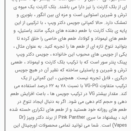
ای از بلک کارنت را نیز دارا می باشند. بلک کارنت یک میوه ی
ترش و شیرین استوایی است و مزه ای بین انگور ، بلوبری و
تمشک دارد. حالا کمپانی جویس دکتر ویپ ، با ترکیبی از این
پایه ی بلک کارنت با طعم دهنده های دیگر، مانند پاستیل، و
طعم های لیموناد و کولادا، طعم های خاصی را خلق کرده تا
بتوانید تنوع تازه ای از طعم ها را تجربه کنید. به عنوان مثال ،
یکی از جویس های محبوب این خانواده ، جویس دکتر ویپ
پینک پنتر سور است که با ترکیب بلک کارنت و لیموناد ، طعمی
ترش و شیرین و پاستیلی ساخته که نظیر آن در هیچ جویس
دیگری ، قابل تجربه نیست. همچنین ، این کمپانی از یک
ترکیب متفاوت
VG-PG
با نسبت ۷۸ به ۲۲ درصد استفاده می
کند. مقدار بیشتر
VG
در ترکیب جویس ها ، باعث افزایش طعم
دهی و حجم کام دهی می شود. اگر به دنبال ایجاد تنوع در
طعم های روزانه خود هستید و از طعم های تکراری خسته شده
اید ، پیشنهاد ما سری
Pink Panther
از برند دکتر ویپز (
Dr
Vapes
) است. شما می توانید تمامی محصولات اورجینال این