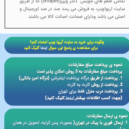
تمامی طعم های جویس
دکتر ویپز(
drvapes
) که از طریق
سایت اریواویپ به فروش می رسد صد در صد اورجینال و
اصلی می باشد ودارای ضمانت اصالت کالا می باشند.
​​چگونه برای خرید به سایت آریوا ویپ اعتماد کنم؟
برای مشاهده ی پاسخ این سوال
اینجا
کلیک کنید
نحوه ی پرداخت مبلغ سفارشات:
پرداخت مبلغ سفارشات به 3 روش امکان پذیر است
1. پرداخت از طریق
درگاه پرداخت اینترنتی
(درگاه امن بانکی)
2. پرداخت از روش
کارت به کارت
3. پرداخت درب منزل
فقط برای تهران
(جهت کسب اطلاعات بیشتر
اینجا
کلیک کنید)
نحوه ی ارسال سفارشات:
1. ارسال فوری با پیک در تهران(
بصورت پس کرایه، تحویل در همان