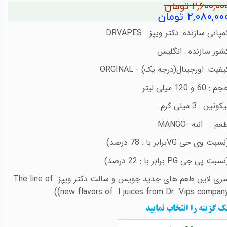
۲,۶۰۰,۰۰ تومان
۲,۰۸۰,۰۰ تومان
مپانی سازنده: دکتر ویپز
DRVAPES
شور سازنده : انگلیس
یفیت: اورجینال(درجه یک) -
ORGINAL
م : 60 و 120 میلی لیتر
کوتین : 3 میلی گرم
عم : انبه -
MANGO
نسبت وی جی
VG
برابر با : 78 درصد)
نسبت پی جی
PG
برابر با : 22 درصد)
ری لاین طعم های جدید جویس و سالت دکتر ویپز
The line of
)
new flavors of I juices from Dr. Vips company
ک گزینه را انتخاب نمایید