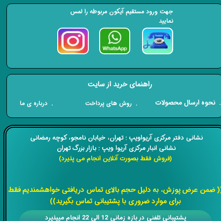
جهت ورود مستقیم آیکون مربوطه را لمس
نمایید
راهنمای خرید از سایت
​. نحوه ارسال محصولات
. درباره ی ما
. روش های پرداخت
​​نشانی دفتر مرکزی آریواویپ : تهران، خیابان نامجو،
کوچه رمضانی
نشانی انبار مرکزی آریوا ویپ : بازار بزرگ تهران
(فروش فقط بصورت آنلاین انجام می پذیرد)
​​​​​​​
( ضمن عرض پوزش، به دلیل حجم بالای تماس دریافتی خواهشمندیم فقط
برای موارد ضروری با پشتیبانی تماس بگیرید))
​​پشتیبانی تلفنی در بازه زمانی 12 الی 22 انجام میپذیرد