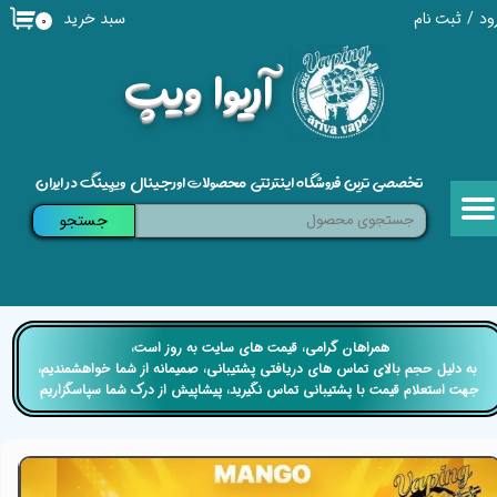
سبد خرید
ود
/
ثبت نام
۰
حساب کاربری من
​آریوا ویپ
تغییر گذر واژه
سفارشات
تخصصی ترین فروشگاه اینترنتی محصولات اورجینال ویپینگ در ایران
خروج از حساب کاربری
جستجو
​​همراهان گرامی، قیمت های سایت به روز است،
​​​​​​​ به دلیل حجم بالای تماس های دریافتی پشتیبانی، صمیمانه از شما خواهشمندیم،
جهت استعلام قیمت با پشتیبانی تماس نگیرید، پیشاپیش از درک شما سپاسگزاریم