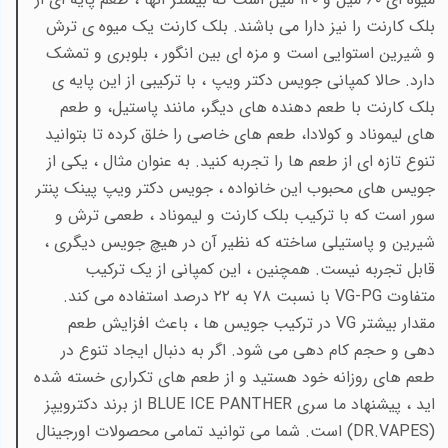
بلک کارنت را نیز دارا می باشند. بلک کارنت یک میوه ی ترش
و شیرین استوایی است و مزه ای بین انگور ، بلوبری و تمشک
دارد. حالا کمپانی جویس دکتر ویپ ، با ترکیبی از این پایه ی
بلک کارنت با طعم دهنده های دیگر، مانند پاستیل، و طعم
های لیموناد و کولادا، طعم های خاصی را خلق کرده تا بتوانید
تنوع تازه ای از طعم ها را تجربه کنید. به عنوان مثال ، یکی از
جویس های محبوب این خانواده ، جویس دکتر ویپ پینک پنتر
سور است که با ترکیب بلک کارنت و لیموناد ، طعمی ترش و
شیرین و پاستیلی ساخته که نظیر آن در هیچ جویس دیگری ،
قابل تجربه نیست. همچنین ، این کمپانی از یک ترکیب
متفاوت
VG-PG با نسبت ۷۸ به ۲۲ درصد استفاده می کند.
مقدار بیشتر VG در ترکیب جویس ها ، باعث افزایش طعم
دهی و حجم کام دهی می شود. اگر به دنبال ایجاد تنوع در
طعم های روزانه خود هستید و از طعم های تکراری خسته شده
اید ، پیشنهاد ما سری BLUE ICE PANTHER از برند دکترویپز
(DR.VAPES)
است. شما می توانید تمامی محصولات اورجینال