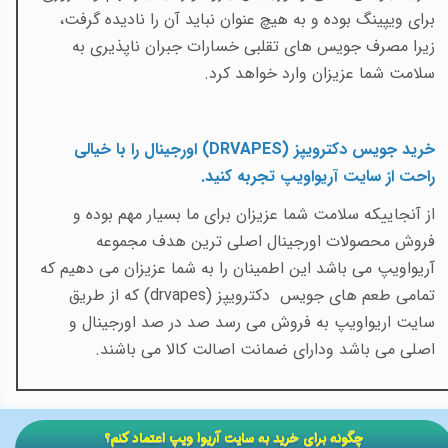
برای ویپینگ بوده و به هیچ عنوان نباید آن را نادیده گرفت،
زیرا مصرف جویس های تقلبی خسارات جبران ناپذیری به
سلامت شما عزیزان وارد خواهد کرد.
خرید جویس دکترویپز
(DRVAPES)
اورجینال را با خیالی
راحت از سایت آریواویپ تجربه کنید.
از آنجاییکه سلامت شما عزیزان برای ما بسیار مهم بوده و
فروش محصولات اورجینال اصلی ترین هدف مجموعه
آریواویپ می باشد این اطمینان را به شما عزیزان می دهیم که
تمامی طعم های جویس دکترویپز
(drvapes)
که از طریق
سایت اریواویپ به فروش می رسد صد در صد اورجینال و
اصلی می باشد ودارای ضمانت اصالت کالا می باشند.
​​چگونه برای خرید به سایت آریوا ویپ اعتماد کنم؟