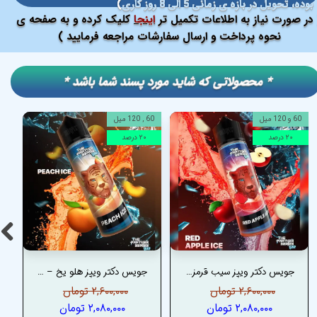
بوده، تحویل در بازه ی زمانی 5 الی 8 روز کاری
)
در صورت نیاز به اطلاعات تکمیل تر
اینجا
کلیک کرده و به صفحه ی
نحوه پرداخت و ارسال سفارشات مراجعه فرمایید )
​​* محصولاتی که شاید مورد پسند شما باشد *
60 و 120 میل
60 , 120 میل
۲۰ درصد
۲۰ درصد
جویس دکتر ویپز سیب قرمز یخ – DRVAPES RED APPLE ICE JUICE
جویس دکتر ویپز هلو یخ – DRVAPES PEACH ICE JUICE
۲,۶۰۰,۰۰۰ تومان
۲,۶۰۰,۰۰۰ تومان
۲,۰۸۰,۰۰۰ تومان
۲,۰۸۰,۰۰۰ تومان