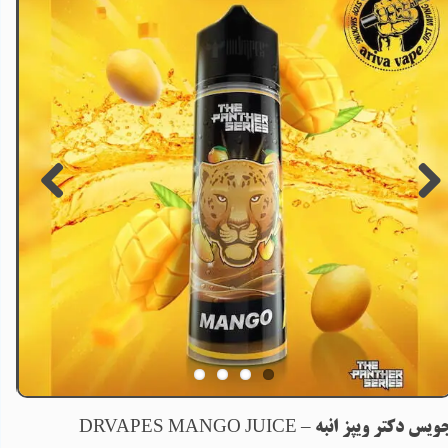
ویس دکتر ویپز انبه – DRVAPES MANGO JUICE