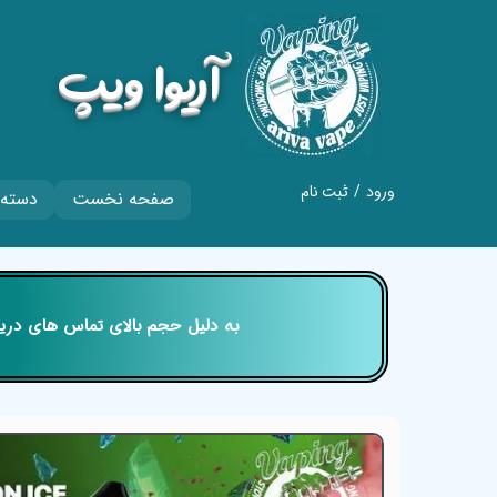
​آریوا ویپ
ورود
/
ثبت نام
صفحه نخست
دسته 
حساب کاربری من
تغییر گذر واژه
سفارشات
​​​​​​​ به دلیل حجم بالای تماس های
خروج از حساب
کاربری