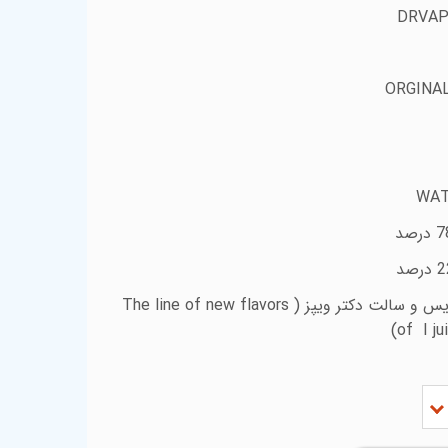
DRVAP
ORGINA
WA
س و سالت دکتر ویپز (
The line of new flavors
of I ju