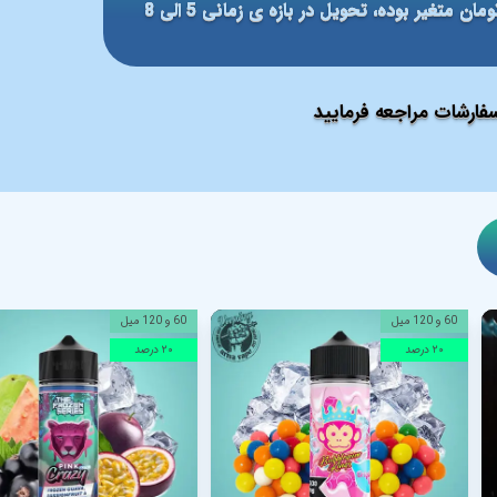
مبلغ ارسال بر مبنای شهر مقصد بین 59 الی 79 هزار تومان متغیر بوده، تحویل در بازه ی زمانی 5 الی 8
ارشات مراجعه فرمایید
60 و 120 میل
60 و 120 میل
۲۰ درصد
۲۰ درصد