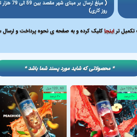
(
روز کاری
)
ت تکمیل تر
اینجا
کلیک کرده و به صفحه ی نحوه پرداخت و ارسال سف
​​* محصولاتی که شاید مورد پسند شما باشد *
120 میل
60 , 120 میل
۲۰ درصد
۲۰ درصد