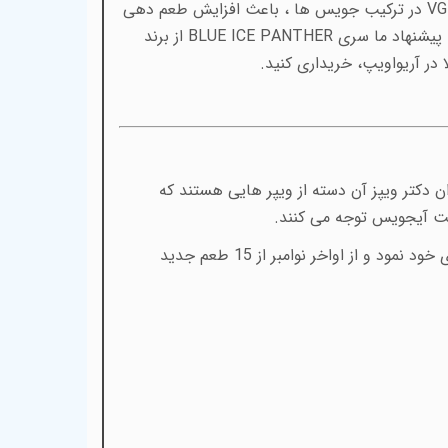
VG-PG با نسبت ۷۸ به ۲۲ درصد استفاده می کند. مقدار بیشتر VG در ترکیب جویس ها ، باعث افزایش طعم دهی
و حجم کام دهی می شود. اگر به دنبال ایجاد تنوع در طعم های روزانه خود هستید و از طعم های تکراری خسته شده اید ، پیشنهاد ما سری BLUE ICE PANTHER از برند
در آریواویپ، خریداری کنید.
دکتر ویپز آن دسته از ویپر هایی هستند که
فیت آیجویس توجه می کنند.
کمپانی دکتر ویپز، در اکتبر 2024 شروع به تبلیغات گسترده ای در خصوص تولید طعم های جدید در جویس ها و سالت های خود نمود و از اواخر نوامبر از 15 طعم جدید