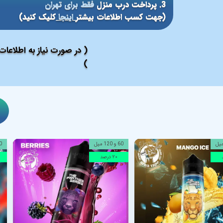
3. پرداخت درب منزل
فقط برای تهران
(جهت کسب اطلاعات بیشتر
اینجا
کلیک کنید)
( در صورت نیاز به اطلاعا
)
60 و 120 میل
60 و 
۲۰ درصد