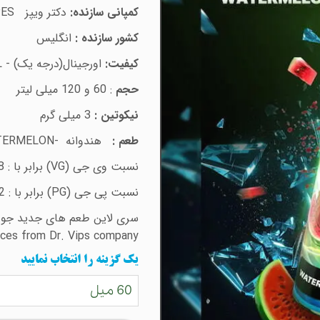
کمپانی سازنده:
دکتر ویپز
ES
کشور سازنده :
انگلیس
کیفیت:
اورجینال(درجه یک) -
L
حجم
: 60 و 120 میلی لیتر
نیکوتین :
3 میلی گرم
طعم :
هندوانه -
TERMELON
نسبت وی جی (
VG)
برابر با : 78 درصد
نسبت پی جی (
PG)
برابر با : 22 درصد
سری لاین طعم های جدید جوی
ices from Dr. Vips company)
یک گزینه را انتخاب نمایید
60 میل