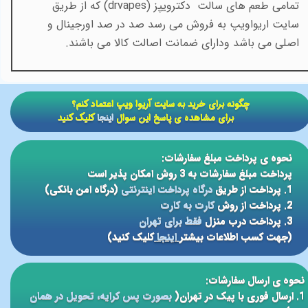
تمامی طعم های سالت دکترویپز
(drvapes)
که از طریق
سایت اریواویپ به فروش می رسد صد در صد اورجینال و
اصلی می باشد ودارای ضمانت اصالت کالا می باشند.
​​چگونه برای خرید به سایت آریوا ویپ اعتماد کنم؟
برای مشاهده ی پاسخ این سوال
اینجا
کلیک کنید
نحوه ی پرداخت مبلغ سفارشات:
پرداخت مبلغ سفارشات به 3 روش امکان پذیر است
1. پرداخت از طریق
درگاه پرداخت اینترنتی
(درگاه امن بانکی)
2. پرداخت از روش
کارت به کارت
3. پرداخت درب منزل
فقط برای تهران
(جهت کسب اطلاعات بیشتر
اینجا
کلیک کنید)
نحوه ی ارسال سفارشات:
1. ارسال فوری با پیک در تهران(
بصورت پس کرایه، تحویل در همان