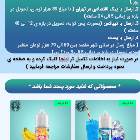
روز
)
2. ارسال با پیک اقتصادی در تهران (
با مبلغ 89 هزار تومان، تحویل در
بازه ی زمانی 5 الی 24 ساعته
)
3. ارسال با تیپاکس (
بصورت پس کرایه، تحویل در بازه ی 12 الی 48
ساعته
)
4. ارسال با پست
(
مبلغ ارسال بر مبنای شهر مقصد بین 59 الی 79 هزار تومان متغیر
بوده، تحویل در بازه ی زمانی 5 الی 8 روز کاری
)
در صورت نیاز به اطلاعات تکمیل تر
اینجا
کلیک کرده و به صفحه ی
نحوه پرداخت و ارسال سفارشات مراجعه فرمایید )
​​* محصولاتی که شاید مورد پسند شما باشد *
۲۵ درصد
۲۵ درصد