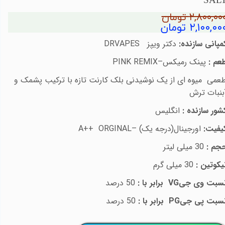
SAL
۲,۸۰۰,۰۰ تومان
۲,۱۰۰,۰۰ تومان
مپانی سازنده:
دکتر ویپز
DRVAPES
عم :
پینک رمیکس–
PINK REMIX
عمی میوه ای از یک نوشیدنی بلک کارنت تازه با ترکیب پشمک و
بنبات ترش
شور سازنده :
انگلیس
یفیت:
اورجینال(درجه یک) –
A++ ORGINAL
جم :
30 میلی لیتر
یکوتین :
30 میلی گرم
سبت وی جی
VG
برابر با :
50 درصد
سبت پی جی
PG
برابر با :
50 درصد