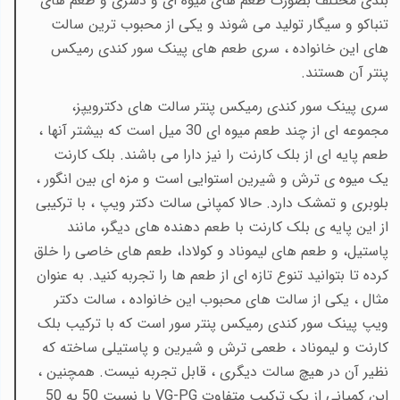
بندی مختلف بصورت طعم های میوه ای و دسری و طعم های
تنباکو و سیگار تولید می شوند و یکی از محبوب ترین سالت
های این خانواده ، سری طعم های پینک سور کندی رمیکس
پنتر آن هستند.
سری پینک سور کندی رمیکس پنتر سالت های دکترویپز،
مجموعه ای از چند طعم میوه ای 30 میل است که بیشتر آنها ،
طعم پایه ای از بلک کارنت را نیز دارا می باشند. بلک کارنت
یک میوه ی ترش و شیرین استوایی است و مزه ای بین انگور ،
بلوبری و تمشک دارد. حالا کمپانی سالت دکتر ویپ ، با ترکیبی
از این پایه ی بلک کارنت با طعم دهنده های دیگر، مانند
پاستیل، و طعم های لیموناد و کولادا، طعم های خاصی را خلق
کرده تا بتوانید تنوع تازه ای از طعم ها را تجربه کنید. به عنوان
مثال ، یکی از سالت های محبوب این خانواده ، سالت دکتر
ویپ پینک سور کندی رمیکس پنتر سور است که با ترکیب بلک
کارنت و لیموناد ، طعمی ترش و شیرین و پاستیلی ساخته که
نظیر آن در هیچ سالت دیگری ، قابل تجربه نیست. همچنین ،
این کمپانی از یک ترکیب متفاوت
VG-PG با نسبت 50 به 50