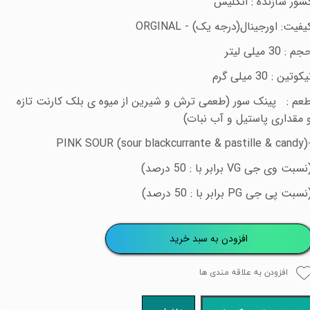
شور سازنده : انگلیس
یفیت: اورجینال(درجه یک) -
ORGINAL
م : 30 میلی لیتر
کوتین : 30 میلی گرم
عم : پینک سور (طعمی ترش و شیرین از میوه ی بلک کارنت تازه
 مقداری پاستیل و آب نبات)
PINK SOUR (sour blackcurrante & pastille & candy)
نسبت وی جی
VG
برابر با : 50 درصد)
نسبت پی جی
PG
برابر با : 50 درصد)
افزودن به سبد خرید
افزودن به علاقه مندی ها