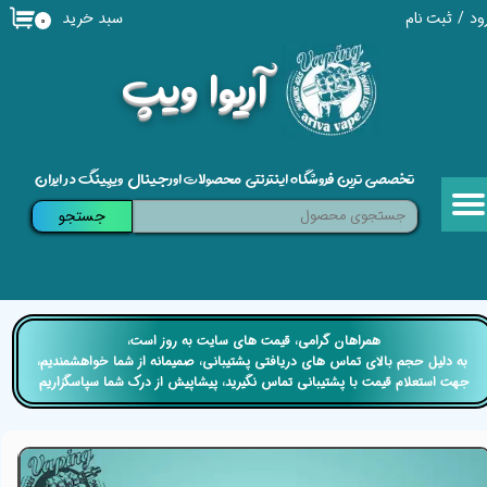
سبد خرید
ود
/
ثبت نام
۰
حساب کاربری من
​آریوا ویپ
تغییر گذر واژه
سفارشات
تخصصی ترین فروشگاه اینترنتی محصولات اورجینال ویپینگ در ایران
خروج از حساب کاربری
جستجو
​​همراهان گرامی، قیمت های سایت به روز است،
​​​​​​​ به دلیل حجم بالای تماس های دریافتی پشتیبانی، صمیمانه از شما خواهشمندیم،
جهت استعلام قیمت با پشتیبانی تماس نگیرید، پیشاپیش از درک شما سپاسگزاریم