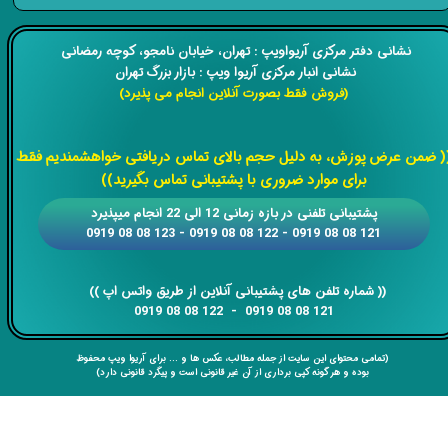
​​نشانی دفتر مرکزی آریواویپ : تهران، خیابان نامجو،
کوچه رمضانی
نشانی انبار مرکزی آریوا ویپ : بازار بزرگ تهران
(فروش فقط بصورت آنلاین انجام می پذیرد)
​​​​​​​
( ضمن عرض پوزش، به دلیل حجم بالای تماس دریافتی خواهشمندیم فقط
برای موارد ضروری با پشتیبانی تماس بگیرید))
​​پشتیبانی تلفنی در بازه زمانی 12 الی 22 انجام میپذیرد
121 08 08 0919 - 122 08 08 0919 - 123 08 08 0919
​​​​​​​​​​​​​​(( ​​​​​​​شماره تلفن های پشتیبانی آنلاین از طریق واتس اپ ))
​​​​​​​121 08 08 0919 - 122 08 08 0919
(تمامی محتوای این سایت از جمله مطالب، عکس ها و ... برای آریوا ویپ محفوظ
بوده و هر گونه کپی برداری از آن غیر قانونی است و پیگرد قانونی دارد)