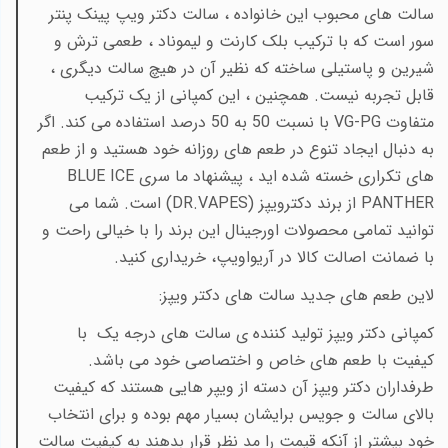
سالت های محبوب این خانواده ، سالت دکتر ویپ پینک پنتر
سور است که با ترکیب بلک کارنت و لیموناد ، طعمی ترش و
شیرین و پاستیلی ساخته که نظیر آن در هیچ سالت دیگری ،
قابل تجربه نیست. همچنین ، این کمپانی از یک ترکیب
متفاوت
VG-PG با نسبت 50 به 50 درصد استفاده می کند. اگر
به دنبال ایجاد تنوع در طعم های روزانه خود هستید و از طعم
های تکراری خسته شده اید ، پیشنهاد ما سری BLUE ICE
PANTHER از برند دکترویپز (DR.VAPES)
است. شما می
توانید تمامی محصولات اورجینال این برند را با خیالی راحت و
با ضمانت اصالت کالا در آریواویپ، خریداری کنید.
لاین طعم های جدید سالت های دکتر ویپز:
کمپانی دکتر ویپز تولید کننده ی سالت های درجه یک با
کیفیت با طعم های خاص و اختصاصی خود می باشد.
طرفداران دکتر ویپز آن دسته از ویپر هایی هستند که کیفیت
بالای سالت و جویس برایشان بسیار مهم بوده و برای انتخاب
خود بیشتر از آنکه قیمت را مد نظر قرار بدهند به کیفیت سالت