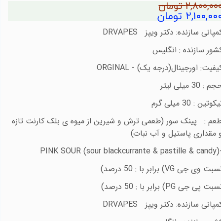
۲,۸۰۰,۰۰ تومان
۲,۱۰۰,۰۰ تومان
مپانی سازنده: دکتر ویپز
DRVAPES
شور سازنده : انگلیس
یفیت: اورجینال(درجه یک) -
ORGINAL
م : 30 میلی لیتر
کوتین : 30 میلی گرم
عم : پینک سور (طعمی ترش و شیرین از میوه ی بلک کارنت تازه
 مقداری پاستیل و آب نبات)
PINK SOUR (sour blackcurrante & pastille & candy)
سبت وی جی
VG)
برابر با : 50 درصد)
سبت پی جی
PG)
برابر با : 50 درصد)
مپانی سازنده: دکتر ویپز
DRVAPES