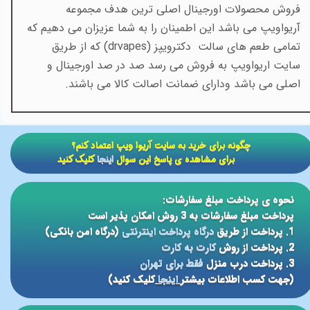
فروش محصولات اورجینال اصلی ترین هدف مجموعه
آریواویپ می باشد این اطمینان را به شما عزیزان می دهیم که
تمامی طعم های سالت دکترویپز
(drvapes)
که از طریق
سایت اریواویپ به فروش می رسد صد در صد اورجینال و
اصلی می باشد ودارای ضمانت اصالت کالا می باشند.
​​چگونه برای خرید به سایت آریوا ویپ اعتماد کنم؟
برای مشاهده ی پاسخ این سوال
اینجا
کلیک کنید
نحوه ی پرداخت مبلغ سفارشات:
پرداخت مبلغ سفارشات به 3 روش امکان پذیر است
1. پرداخت از طریق
درگاه پرداخت اینترنتی
(درگاه امن بانکی)
2. پرداخت از روش
کارت به کارت
3. پرداخت درب منزل
فقط برای تهران
(جهت کسب اطلاعات بیشتر
اینجا
کلیک کنید)