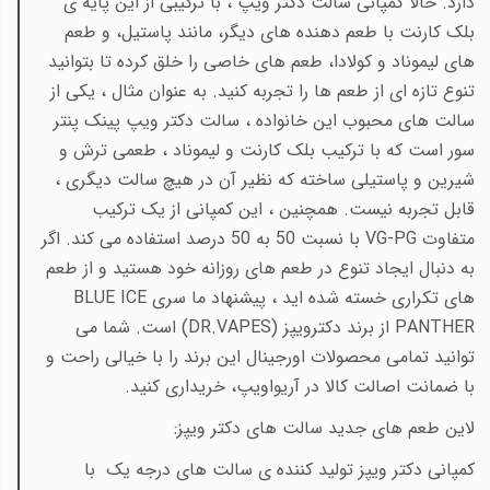
دارد. حالا کمپانی سالت دکتر ویپ ، با ترکیبی از این پایه ی
بلک کارنت با طعم دهنده های دیگر، مانند پاستیل، و طعم
های لیموناد و کولادا، طعم های خاصی را خلق کرده تا بتوانید
تنوع تازه ای از طعم ها را تجربه کنید. به عنوان مثال ، یکی از
سالت های محبوب این خانواده ، سالت دکتر ویپ پینک پنتر
سور است که با ترکیب بلک کارنت و لیموناد ، طعمی ترش و
شیرین و پاستیلی ساخته که نظیر آن در هیچ سالت دیگری ،
قابل تجربه نیست. همچنین ، این کمپانی از یک ترکیب
متفاوت
VG-PG با نسبت 50 به 50 درصد استفاده می کند. اگر
به دنبال ایجاد تنوع در طعم های روزانه خود هستید و از طعم
های تکراری خسته شده اید ، پیشنهاد ما سری BLUE ICE
PANTHER از برند دکترویپز (DR.VAPES)
است. شما می
توانید تمامی محصولات اورجینال این برند را با خیالی راحت و
با ضمانت اصالت کالا در آریواویپ، خریداری کنید.
لاین طعم های جدید سالت های دکتر ویپز:
کمپانی دکتر ویپز تولید کننده ی سالت های درجه یک با