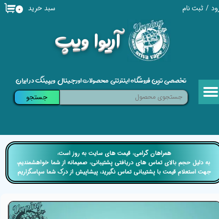
سبد خرید
ود
/
ثبت نام
۰
حساب کاربری من
​آریوا ویپ
تغییر گذر واژه
سفارشات
تخصصی ترین فروشگاه اینترنتی محصولات اورجینال ویپینگ در ایران
خروج از حساب کاربری
جستجو
​​همراهان گرامی، قیمت های سایت به روز است،
​​​​​​​ به دلیل حجم بالای تماس های دریافتی پشتیبانی، صمیمانه از شما خواهشمندیم،
جهت استعلام قیمت با پشتیبانی تماس نگیرید، پیشاپیش از درک شما سپاسگزاریم