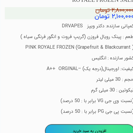
ROYALE FROZEN SAL
۲,۸۰۰,۰۰ تومان
۲,۱۰۰,۰۰ تومان
مپانی سازنده: دکتر ویپز
DRVAPES
عم : پینک رویال فروزن (گریپ فروت و انگور فرنگی سیاه )
PINK ROYALE FROZEN (Grapefruit & Blackcurrant 
شور سازنده : انگلیس
یفیت: اورجینال(درجه یک) –
A++ ORGINAL
م : 30 میلی لیتر
کوتین : 30 میلی گرم
نسبت وی جی
VG
برابر با : 50 درصد)
نسبت پی جی
PG
برابر با : 50 درصد)
افزودن به سبد خرید