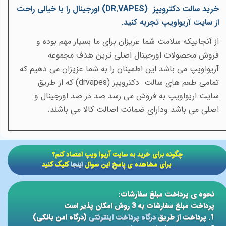
خرید سالت دکترویپز
(DR.VAPES)
اورجینال را با خیالی راحت
از سایت آریواویپ تجربه کنید.
از آنجاییکه سلامت شما عزیزان برای ما بسیار مهم بوده و
فروش محصولات اورجینال اصلی ترین هدف مجموعه
آریواویپ می باشد این اطمینان را به شما عزیزان می دهیم که
تمامی طعم های سالت دکترویپز
(drvapes)
که از طریق
سایت اریواویپ به فروش می رسد صد در صد اورجینال و
اصلی می باشد ودارای ضمانت اصالت کالا می باشند.
​​چگونه برای خرید به سایت آریوا ویپ اعتماد کنم؟
برای مشاهده ی پاسخ این سوال
اینجا
کلیک کنید
نحوه ی پرداخت مبلغ سفارشات:
پرداخت مبلغ سفارشات به 3 روش امکان پذیر است
1. پرداخت از طریق
درگاه پرداخت اینترنتی
(درگاه امن بانکی)