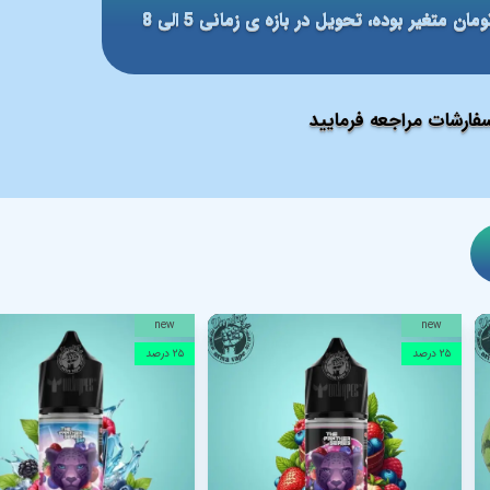
مبلغ ارسال بر مبنای شهر مقصد بین 59 الی 79 هزار تومان متغیر بوده، تحویل در بازه ی زمانی 5 الی 8
ارشات مراجعه فرمایید
new
new
۲۵ درصد
۲۵ درصد