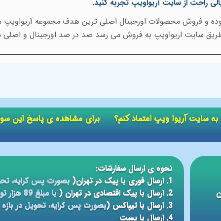
یالی راحت از سایت آریواویپ تجربه کنید.
 بوده و فروش محصولات اورجینال اصلی ترین هدف مجموعه آریواویپ می
طریق سایت اریواویپ به فروش می رسد صد در صد اورجینال و اصلی م
ید به سایت آریوا ویپ اعتماد کنم؟ برای مشاهده ی پاسخ این سو
نحوه ی ارسال سفارشات:
1. ارسال فوری با پیک در تهران(
بصورت پس کرایه، تحو
ن
2. ارسال با پیک اقتصادی در تهران (
با مبلغ 89 هزار تومان، تحویل در بازه ی زمانی 5 الی 24 ساعته
3. ارسال با تیپاکس (
بصورت پس کرایه، تحویل در بازه ی 12 الی 48 سا
4. ارسال با پست