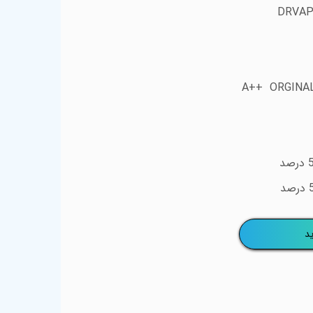
DRVAP
A++ ORGINA
د