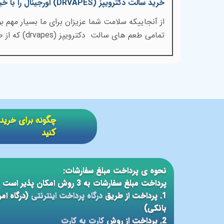
خرید سالت دکترویپز
(DRVAPES)
اورجینال را با خ
از آنجاییکه سلامت شما عزیزان برای ما بسیار مهم
تمامی طعم های سالت دکترویپز
(drvapes)
که از 
​​چگونه برای خر
کنید
نحوه ی پرداخت مبلغ سفارشات:
پرداخت مبلغ سفارشات به 3 روش امکان پذیر است
1. پرداخت از طریق
درگاه پرداخت اینترنتی
(درگاه ام
بانکی)
2. پرداخت از روش
کارت به کارت