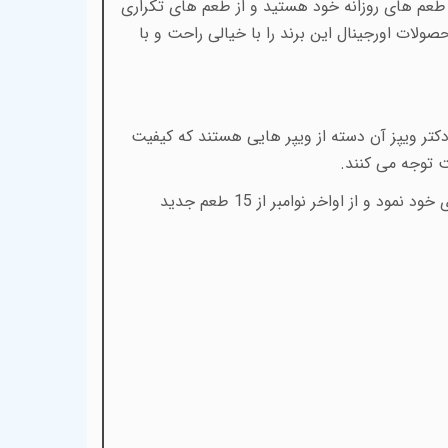
یجاد تنوع در طعم های روزانه خود هستید و از طعم های تکراری
ولات اورجینال این برند را با خیالی راحت و با
تر ویپز آن دسته از ویپر هایی هستند که کیفیت
ت توجه می کنند.
کمپانی دکتر ویپز، در اکتبر 2024 شروع به تبلیغات گسترده ای در خصوص تولید طعم های جدید در جویس ها و سالت های خود نمود و از اواخر نوامبر از 15 طعم جدید