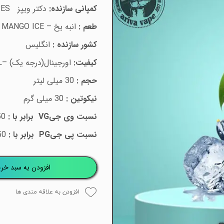
کمپانی سازنده:
دکتر ویپز
ES
طعم :
انبه یخ –
MANGO ICE
کشور سازنده :
انگلیس
کیفیت:
اورجینال(درجه یک) –
L
حجم :
30 میلی لیتر
نیکوتین :
30 میلی گرم
نسبت وی جی
VG
برابر با :
50 درصد
نسبت پی جی
PG
برابر با :
50 درصد
افزودن به سبد خری
افزودن به علاقه مندی ها