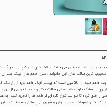
AB
دکترویپ یا د
ز محبوب ترین سالت های این خانواده ، سری طعم های پینک پنتر آن 
سری پینک پنتر سالت های دکترویپز، مجموعه ای از چند طعم میوه ای 30 میل است که بی
بری و تمشک دارد. حالا کمپانی سالت دکتر ویپ ، با ترکیبی از این پا
را خلق کرده تا بتوانید تنوع تازه ای از طعم ها را تجربه کنید. به ع
لک کارنت و لیموناد ، طعمی ترش و شیرین و پاستیلی ساخته که نظیر 