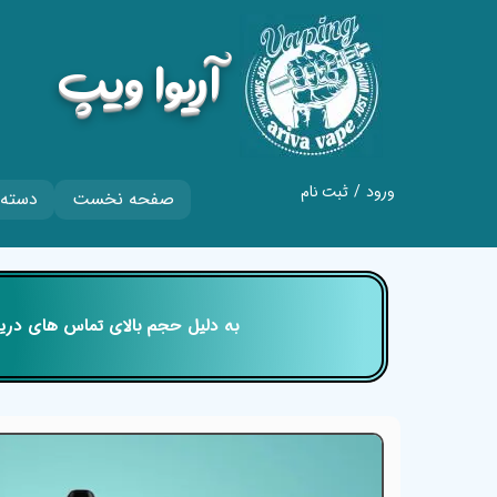
​آریوا ویپ
ورود
/
ثبت نام
صفحه نخست
دسته 
حساب کاربری من
تغییر گذر واژه
سفارشات
​​​​​​​ به دلیل حجم بالای تماس های
خروج از حساب
کاربری