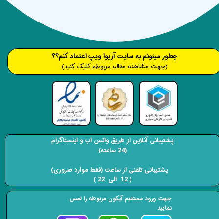
​​​چطور میتونم به سایت آریوا ویپ اعتماد کنم؟؟
(جهت مشاهده مقاله مربوطه کلیک کنید)
پشتیبانی آنلاین از طریق واتس اپ و اینستاگرام
(24 ساعته)
​​​​​​​ پشتیبانی تلفنی از ساعت (فقط موارد ضروری)
( 12 الی 22 ) ​​​​​​​
جهت ورود مستقیم آیکون مربوطه را لمس
نمایید