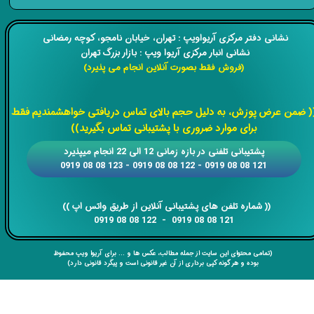
​​نشانی دفتر مرکزی آریواویپ : تهران، خیابان نامجو،
کوچه رمضانی
نشانی انبار مرکزی آریوا ویپ : بازار بزرگ تهران
(فروش فقط بصورت آنلاین انجام می پذیرد)
​​​​​​​
( ضمن عرض پوزش، به دلیل حجم بالای تماس دریافتی خواهشمندیم فقط
برای موارد ضروری با پشتیبانی تماس بگیرید))
​​پشتیبانی تلفنی در بازه زمانی 12 الی 22 انجام میپذیرد
121 08 08 0919 - 122 08 08 0919 - 123 08 08 0919
​​​​​​​​​​​​​​(( ​​​​​​​شماره تلفن های پشتیبانی آنلاین از طریق واتس اپ ))
​​​​​​​121 08 08 0919 - 122 08 08 0919
(تمامی محتوای این سایت از جمله مطالب، عکس ها و ... برای آریوا ویپ محفوظ
بوده و هر گونه کپی برداری از آن غیر قانونی است و پیگرد قانونی دارد)