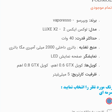
PODMO
تمام موجودی
برند:
ویپرسو
vaporesso -
مدل:
لوکس ایکس 2
LUXE X2 -
حداکثر قدرت:
40 وات
منبع تغذیه
: باتری داخلی 2000 میلی آمپری مگا باتری
نمایشگر
: صفحه نمایش
LED
کویل‌ها:
کویل
GTX
0.6 اهم، کویل
GTX
0.8
اهم
ظرفیت کارتریج:
5
میلی‌لیتر
نگ مورد نظر را انتخاب نمایید
:
رمه ای
افزودن به علاقه مندی ها