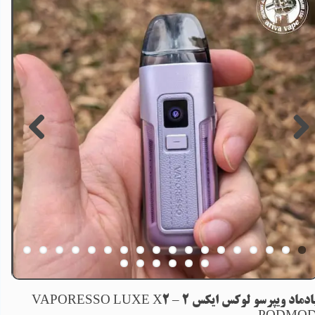
پادماد ویپرسو لوکس ایکس 2 – VAPORESSO LUXE X2