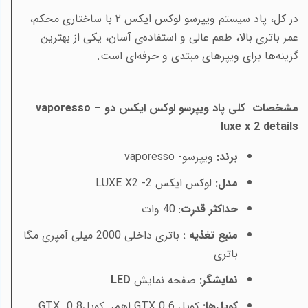
در کل، پاد سیستم ویپرسو لوکس ایکس ۲ با ساختاری محکم،
عمر باتری بالا، طعم عالی و استفاده‌ی آسان، یکی از بهترین
گزینه‌ها برای ویپرهای مبتدی و حرفه‌ای است
.
مشخصات
کلی پاد ویپرسو لوکس ایکس دو –
vaporesso
luxe x 2 details
برند:
ویپرسو
vaporesso -
مدل:
لوکس ایکس 2
LUXE X2 -
حداکثر قدرت
: 40 وات
منبع تغذیه :
باتری داخلی 2000 میلی آمپری مگا
باتری
نمایشگر:
صفحه نمایش
LED
کویل‌ها:
کویل
GTX 0.6
اهم، کویل
GTX 0.8