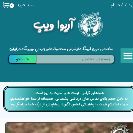
سبد خرید
ود
/
ثبت نام
۰
حساب کاربری من
​آریوا ویپ
تغییر گذر واژه
سفارشات
تخصصی ترین فروشگاه اینترنتی محصولات اورجینال ویپینگ در ایران
خروج از حساب کاربری
جستجو
​​همراهان گرامی، قیمت های سایت به روز است،
​​​​​​​ به دلیل حجم بالای تماس های دریافتی پشتیبانی، صمیمانه از شما خواهشمندیم،
جهت استعلام قیمت با پشتیبانی تماس نگیرید، پیشاپیش از درک شما سپاسگزاریم