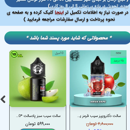
بوده، تحویل در بازه ی زمانی 5 الی 8 روز کاری
)
در صورت نیاز به اطلاعات تکمیل تر
اینجا
کلیک کرده و به صفحه ی
نحوه پرداخت و ارسال سفارشات مراجعه فرمایید )
​​* محصولاتی که شاید مورد پسند شما باشد *
new
10میل
۲۵ درصد
سالت دکترویپز سیب قرمز یخ – DRVAPES RED APPLE ICE SALT
سالت سیب سبز پادسالت *10 میل* _ PODSALT APPLE MINI PODSALT
۲,۸۰۰,۰۰۰ تومان
۵۹۹,۰۰۰ تومان