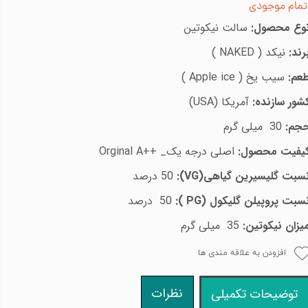
تمام موجودی
وع محصول:
سالت نیکوتین
رند:
نیکد (
NAKED
)
عم:
سیب یخ
(
Apple ice
)
شور سازنده:
آمریکا (
USA
)
جم:
30 میلی گرم
یفیت محصول:
اصلی درجه یک_
A++
Orginal
سبت
گلیسیرین گیاهی
VG)
):
50 درصد
سبت پروپیلن گلیکول
PG)
):
50 درصد
یزان نیکوتین:
35 میلی گرم
افزودن به علاقه مندی ها
نظرات
توضیحات تکمیلی