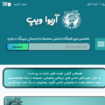
سبد خرید
ود
/
ثبت نام
۰
حساب کاربری من
​آریوا ویپ
تغییر گذر واژه
سفارشات
تخصصی ترین فروشگاه اینترنتی محصولات اورجینال ویپینگ در ایران
خروج از حساب کاربری
جستجو
​​همراهان گرامی، قیمت های سایت به روز است،
​​​​​​​ به دلیل حجم بالای تماس های دریافتی پشتیبانی، صمیمانه از شما خواهشمندیم،
جهت استعلام قیمت با پشتیبانی تماس نگیرید، پیشاپیش از درک شما سپاسگزاریم