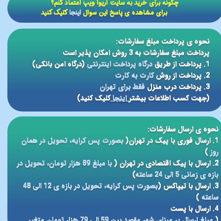
​​چگونه برای خرید به سایت آریوا ویپ اعتماد کنم؟
برای مشاهده ی پاسخ این سوال
اینجا
کلیک کنید
نحوه ی پرداخت مبلغ سفارشات:
پرداخت مبلغ سفارشات به 3 روش امکان پذیر است
1. پرداخت از طریق
درگاه پرداخت اینترنتی
(درگاه امن بانکی)
2. پرداخت از روش
کارت به کارت
3. پرداخت درب منزل
فقط برای تهران
(جهت کسب اطلاعات بیشتر
اینجا
کلیک کنید)
نحوه ی ارسال سفارشات:
1. ارسال فوری با پیک در تهران(
بصورت پس کرایه، تحویل در همان
روز
)
2. ارسال با پیک اقتصادی در تهران (
با مبلغ 89 هزار تومان، تحویل در
بازه ی زمانی 5 الی 24 ساعته
)
3. ارسال با تیپاکس (
بصورت پس کرایه، تحویل در بازه ی 12 الی 48
ساعته
)
4. ارسال با پست
(
مبلغ ارسال بر مبنای شهر مقصد بین 59 الی 79 هزار تومان متغیر