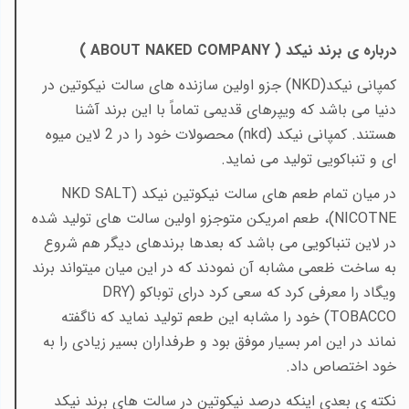
درباره ی برند نیکد (
ABOUT NAKED COMPANY
)
کمپانی نیکد(
NKD
) جزو اولین سازنده های سالت نیکوتین در
دنیا می باشد که
ویپرهای قدیمی تماماً با این برند آشنا
هستند. کمپانی نیکد (
nkd
) محصولات خود را در 2 لاین میوه
ای و تنباکویی تولید می نماید.
در میان تمام طعم های سالت نیکوتین نیکد (
NKD SALT
NICOTNE
)، طعم امریکن متوجزو اولین سالت های تولید شده
در لاین تنباکویی می باشد که بعدها برندهای دیگر هم شروع
به ساخت ظعمی مشابه آن نمودند که در این میان میتواند برند
ویگاد را معرفی کرد که سعی کرد درای توباکو (
DRY
TOBACCO
) خود را مشابه این طعم تولید نماید که ناگفته
نماند در این امر بسیار موفق بود و طرفداران بسیر زیادی را به
خود اختصاص داد.
نکته ی بعدی اینکه درصد نیکوتین در سالت های برند نیکد