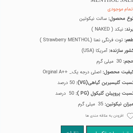
MENTHOL SAL
تمام موجودی
وع محصول:
سالت نیکوتین
رند:
نیکد (
NAKED
)
عم:
توت فرنگی نعنا
(
Strawberry MENTHOL
)
شور سازنده:
آمریکا (
USA
)
جم:
30 میلی گرم
یفیت محصول:
اصلی درجه یک_
A++
Orginal
سبت
گلیسیرین گیاهی
VG)
):
50 درصد
سبت پروپیلن گلیکول
PG)
):
50 درصد
یزان نیکوتین:
35 میلی گرم
افزودن به علاقه مندی ها