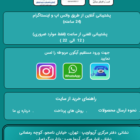
پشتیبانی آنلاین از طریق واتس اپ و اینستاگرام
(24 ساعته)
​​​​​​​ پشتیبانی تلفنی از ساعت (فقط موارد ضروری)
( 12 الی 22 ) ​​​​​​​
جهت ورود مستقیم آیکون مربوطه را لمس
نمایید
راهنمای خرید از سایت
​. نحوه ارسال محصولات
. درباره ی ما
. روش های پرداخت
​​نشانی دفتر مرکزی آریواویپ : تهران، خیابان نامجو،
کوچه رمضانی
نشانی انبار مرکزی آریوا ویپ : بازار بزرگ تهران