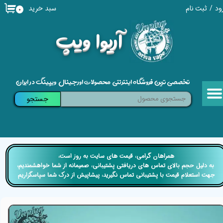
سبد خرید
ود
/
ثبت نام
۰
حساب کاربری من
​آریوا ویپ
تغییر گذر واژه
سفارشات
تخصصی ترین فروشگاه اینترنتی محصولات اورجینال ویپینگ در ایران
خروج از حساب کاربری
جستجو
​​همراهان گرامی، قیمت های سایت به روز است،
​​​​​​​ به دلیل حجم بالای تماس های دریافتی پشتیبانی، صمیمانه از شما خواهشمندیم،
جهت استعلام قیمت با پشتیبانی تماس نگیرید، پیشاپیش از درک شما سپاسگزاریم