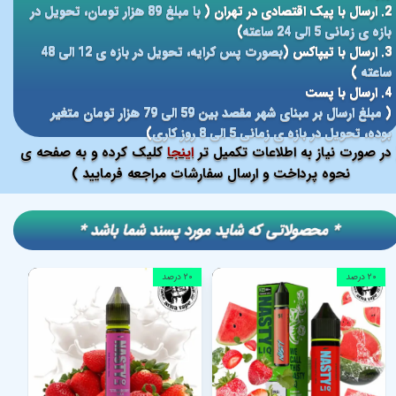
2. ارسال با پیک اقتصادی در تهران (
با مبلغ 89 هزار تومان، تحویل در
بازه ی زمانی 5 الی 24 ساعته
)
3. ارسال با تیپاکس (
بصورت پس کرایه، تحویل در بازه ی 12 الی 48
ساعته
)
4. ارسال با پست
(
مبلغ ارسال بر مبنای شهر مقصد بین 59 الی 79 هزار تومان متغیر
بوده، تحویل در بازه ی زمانی 5 الی 8 روز کاری
)
در صورت نیاز به اطلاعات تکمیل تر
اینجا
کلیک کرده و به صفحه ی
نحوه پرداخت و ارسال سفارشات مراجعه فرمایید )
​​* محصولاتی که شاید مورد پسند شما باشد *
۲۰ درصد
۲۰ درصد