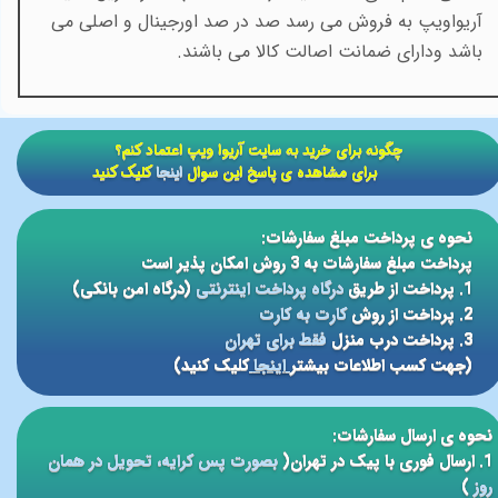
آریواویپ به فروش می رسد صد در صد اورجینال و اصلی می
باشد ودارای ضمانت اصالت کالا می باشند.
​​چگونه برای خرید به سایت آریوا ویپ اعتماد کنم؟
برای مشاهده ی پاسخ این سوال
اینجا
کلیک کنید
نحوه ی پرداخت مبلغ سفارشات:
پرداخت مبلغ سفارشات به 3 روش امکان پذیر است
1. پرداخت از طریق
درگاه پرداخت اینترنتی
(درگاه امن بانکی)
2. پرداخت از روش
کارت به کارت
3. پرداخت درب منزل
فقط برای تهران
(جهت کسب اطلاعات بیشتر
اینجا
کلیک کنید)
نحوه ی ارسال سفارشات:
1. ارسال فوری با پیک در تهران(
بصورت پس کرایه، تحویل در همان
روز
)