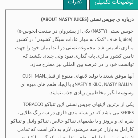
نظرات
توضیحات تکمیلی
درباره ی جویس نستی (
)
ABOUT NASTY JUICES
جویس نستی
یکی از پیشروان در صنعت ایجوس
(e-
(NASTY)
با هدف “کمک به مهار عادات سیگار کشیدن” در کشور
juice)
مالزی تاسیس شد. مجموعه نستی در ابتدا بنیان خود را جهت
تامین کشور مالزی پایه گذاری نمود ولی چندی نکشید که
توانست خود را در عرصه بین المللی نیز مطرح سازد
.
آنها موفق شدند با تولید لاینهای متنوع از قبیل
CUSH MAN,
و با ایجاد طعم
های میوه ای
NASTY X KILO, NASTY BALLIN
وسوسه انگیز مخاطبیین زیادی جذب نمایند
.
یکی از برترین لاینهای جویس نستی لاین تنباکو
TOBACCO
می
باشد که در بسته بندی فلزی در سه رنگ طلایی،
SERIES
نقره ای و برونز و با طعمهای تنباکو خالص، تنباکو وانیل و تنباکو
کارامل به بازار عرضه می‌شود. لازم به ذکر است که تمامی
لاینهای نستی با طراحی های متفاوت از یکدیگر و با کیفیت و