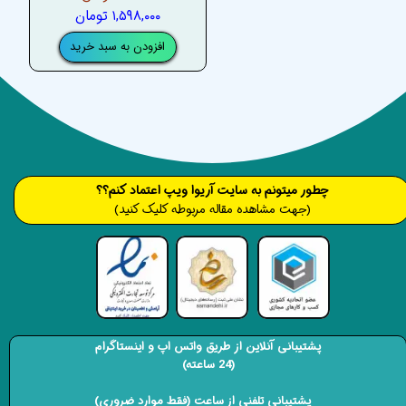
۱,۵۹۸,۰۰۰ تومان
افزودن به سبد خرید
​​​چطور میتونم به سایت آریوا ویپ اعتماد کنم؟؟
(جهت مشاهده مقاله مربوطه کلیک کنید)
پشتیبانی آنلاین از طریق واتس اپ و اینستاگرام
(24 ساعته)
​​​​​​​ پشتیبانی تلفنی از ساعت (فقط موارد ضروری)