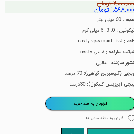
۲,۰۰۰,۰۰ تومان
۱,۵۹۸,۰۰ تومان
جم :
60 میلی لیتر
یکوتین :
0، 3، 6 میلی گرم
عم :
نعنا
nasty spearmint
رکت سازنده :
نستی
nasty
شور سازنده :
مالزی
یجی (گلیسیرین گیاهی):
70 درصد
یجی (پروپیلن گلیکول):
30درصد
افزودن به سبد خرید
افزودن به علاقه مندی ها