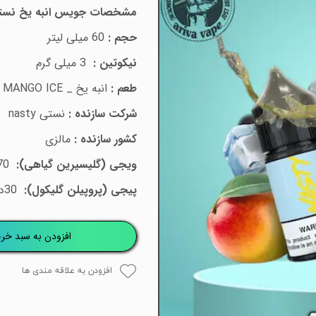
مشخصات جویس
انبه یخ
نست
حجم :
60
میلی لیتر
نیکوتین :
3
میلی گرم
طعم :
انبه یخ _
MANGO ICE
شرکت سازنده :
نستی
nasty
کشور سازنده :
مالزی
ویجی (گلیسیرین گیاهی):
70
پیجی (پروپیلن گلیکول):
30
د
افزودن به سبد خری
افزودن به علاقه مندی ها