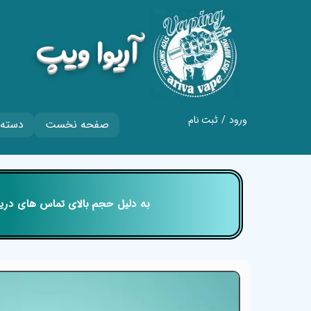
​آریوا ویپ
ورود
/
ثبت نام
صفحه نخست
دسته 
حساب کاربری من
تغییر گذر واژه
سفارشات
​​​​​​​ به دلیل حجم بالای تماس های
خروج از حساب
کاربری