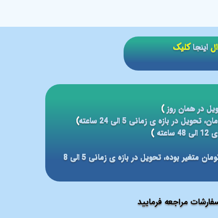
ال
اینجا
کلیک
یل در همان روز
)
)
عته
)
مبلغ ارسال بر مبنای شهر مقصد بین 59 الی 79 هزار تومان متغیر بوده، تحویل در بازه ی زمانی 5 الی 8
ارشات مراجعه فرمایید