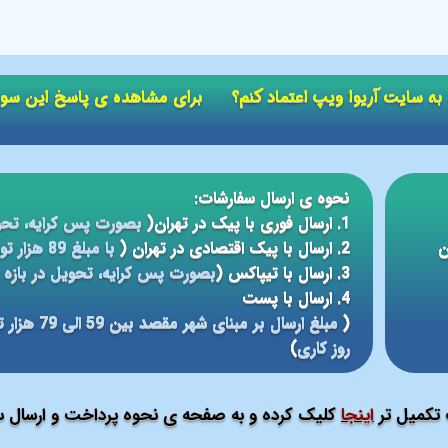
ید به سایت آریوا ویپ اعتماد کنم؟ برای مشاهده ی پاسخ این سو
نحوه ی ارسال سفارشات:
1. ارسال فوری با پیک در تهران(
بصورت پس کرایه، تحو
ن
2. ارسال با پیک اقتصادی در تهران (
با مبلغ 89 هزار تومان، تحویل در بازه ی زمانی 5 الی 24 ساعته
3. ارسال با تیپاکس (
بصورت پس کرایه، تحویل در بازه ی 12 الی 48 سا
4. ارسال با پست
(
روز کاری
)
ت تکمیل تر
اینجا
کلیک کرده و به صفحه ی نحوه پرداخت و ارسال سف