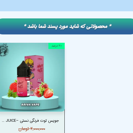
​​* محصولاتی که شاید مورد پسند شما باشد *
۲۰ درصد
جویس توت فرنگی نستی –NASTY STRAWBERRY JUICE
۲,۰۰۰,۰۰۰ تومان