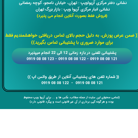
​​نشانی دفتر مرکزی آریواویپ : تهران، خیابان نامجو،
کوچه رمضانی
نشانی انبار مرکزی آریوا ویپ : بازار بزرگ تهران
(فروش فقط بصورت آنلاین انجام می پذیرد)
​​​​​​​
( ضمن عرض پوزش، به دلیل حجم بالای تماس دریافتی خواهشمندیم فقط
برای موارد ضروری با پشتیبانی تماس بگیرید))
​​پشتیبانی تلفنی در بازه زمانی 12 الی 22 انجام میپذیرد
121 08 08 0919 - 122 08 08 0919 - 123 08 08 0919
​​​​​​​​​​​​​​(( ​​​​​​​شماره تلفن های پشتیبانی آنلاین از طریق واتس اپ ))
​​​​​​​121 08 08 0919 - 122 08 08 0919
(تمامی محتوای این سایت از جمله مطالب، عکس ها و ... برای آریوا ویپ محفوظ
بوده و هر گونه کپی برداری از آن غیر قانونی است و پیگرد قانونی دارد)