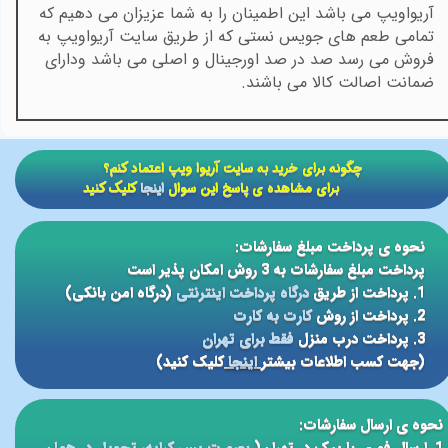
آریواویپ می باشد این اطمینان را به شما عزیزان می دهیم که
تمامی طعم های جویس نستی که از طریق سایت آریواویپ به
فروش می رسد صد در صد اورجینال و اصلی می باشد ودارای
ضمانت اصالت کالا می باشند.
​​چگونه برای خرید به سایت آریوا ویپ اعتماد کنم؟
برای مشاهده ی پاسخ این سوال
اینجا
کلیک کنید
نحوه ی پرداخت مبلغ سفارشات:
پرداخت مبلغ سفارشات به 3 روش امکان پذیر است
1. پرداخت از طریق
درگاه پرداخت اینترنتی
(درگاه امن بانکی)
2. پرداخت از روش
کارت به کارت
3. پرداخت درب منزل
فقط برای تهران
(جهت کسب اطلاعات بیشتر
اینجا
کلیک کنید)
نحوه ی ارسال سفارشات: