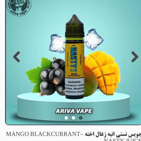
جویس نستی انبه زغال اخته –MANGO BLACKCURRANT