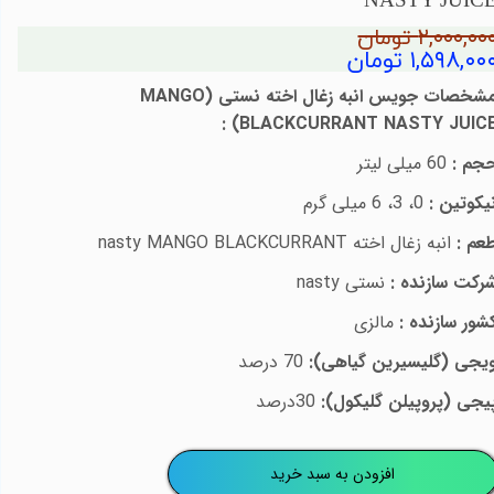
NASTY JUIC
۲,۰۰۰,۰۰ تومان
۱,۵۹۸,۰۰ تومان
شخصات جویس
انبه زغال اخته
نستی (
MANGO
:
)
BLACKCURRANT NASTY JUIC
جم :
60 میلی لیتر
یکوتین :
0، 3، 6 میلی گرم
عم :
انبه زغال اخته
nasty MANGO BLACKCURRANT
رکت سازنده :
نستی
nasty
شور سازنده :
مالزی
یجی (گلیسیرین گیاهی):
70 درصد
یجی (پروپیلن گلیکول):
30درصد
افزودن به سبد خرید