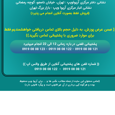
​​نشانی دفتر مرکزی آریواویپ : تهران، خیابان نامجو،
کوچه رمضانی
نشانی انبار مرکزی آریوا ویپ : بازار بزرگ تهران
(فروش فقط بصورت آنلاین انجام می پذیرد)
​​​​​​​
( ضمن عرض پوزش، به دلیل حجم بالای تماس دریافتی خواهشمندیم فقط
برای موارد ضروری با پشتیبانی تماس بگیرید))
​​پشتیبانی تلفنی در بازه زمانی 12 الی 22 انجام میپذیرد
121 08 08 0919 - 122 08 08 0919 - 123 08 08 0919
​​​​​​​​​​​​​​(( ​​​​​​​شماره تلفن های پشتیبانی آنلاین از طریق واتس اپ ))
​​​​​​​121 08 08 0919 - 122 08 08 0919
(تمامی محتوای این سایت از جمله مطالب، عکس ها و ... برای آریوا ویپ محفوظ
بوده و هر گونه کپی برداری از آن غیر قانونی است و پیگرد قانونی دارد)