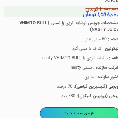
JUIC
۲,۰۰۰,۰۰ تومان
۱,۵۹۸,۰۰ تومان
شخصات جویس
نوشابه انرژی زا
نستی (
VHIMTO BULL
:
)
NASTY JUIC
جم :
60 میلی لیتر
یکوتین :
0، 3، 6 میلی گرم
عم :
نوشابه انرژی زا
nasty VHIMTO BULL
رکت سازنده :
نستی
nasty
شور سازنده :
مالزی
یجی (گلیسیرین گیاهی):
70 درصد
یجی (پروپیلن گلیکول):
30درصد
افزودن به سبد خرید