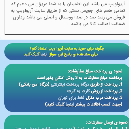
آریواویپ می باشد این اطمینان را به شما عزیزان می دهیم که
تمامی طعم های جویس نستی که از طریق سایت آریواویپ به
فروش می رسد صد در صد اورجینال و اصلی می باشد ودارای
ضمانت اصالت کالا می باشند.
​​چگونه برای خرید به سایت آریوا ویپ اعتماد کنم؟
برای مشاهده ی پاسخ این سوال
اینجا
کلیک کنید
نحوه ی پرداخت مبلغ سفارشات:
پرداخت مبلغ سفارشات به 3 روش امکان پذیر است
1. پرداخت از طریق
درگاه پرداخت اینترنتی
(درگاه امن بانکی)
2. پرداخت از روش
کارت به کارت
3. پرداخت درب منزل
فقط برای تهران
(جهت کسب اطلاعات بیشتر
اینجا
کلیک کنید)
نحوه ی ارسال سفارشات: