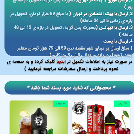
1. ارسال فوری با پیک در تهران(
بصورت پس کرایه، تحویل در همان
روز
)
2. ارسال با پیک اقتصادی در تهران (
با مبلغ 89 هزار تومان، تحویل در
بازه ی زمانی 5 الی 24 ساعته
)
3. ارسال با تیپاکس (
بصورت پس کرایه، تحویل در بازه ی 12 الی 48
ساعته
)
4. ارسال با پست
(
مبلغ ارسال بر مبنای شهر مقصد بین 59 الی 79 هزار تومان متغیر
بوده، تحویل در بازه ی زمانی 5 الی 8 روز کاری
)
در صورت نیاز به اطلاعات تکمیل تر
اینجا
کلیک کرده و به صفحه ی
نحوه پرداخت و ارسال سفارشات مراجعه فرمایید )
​​* محصولاتی که شاید مورد پسند شما باشد *
۲۰ درصد
۱۰ درصد