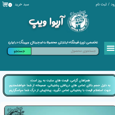
سبد خرید
ود
/
ثبت نام
۰
حساب کاربری من
​آریوا ویپ
تغییر گذر واژه
سفارشات
تخصصی ترین فروشگاه اینترنتی محصولات اورجینال ویپینگ در ایران
خروج از حساب کاربری
جستجو
​​همراهان گرامی، قیمت های سایت به روز است،
​​​​​​​ به دلیل حجم بالای تماس های دریافتی پشتیبانی، صمیمانه از شما خواهشمندیم،
جهت استعلام قیمت با پشتیبانی تماس نگیرید، پیشاپیش از درک شما سپاسگزاریم