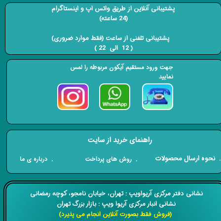
پشتیبانی آنلاین از طریق واتس اپ و اینستاگرام
(24 ساعته)
​​​​​​​ پشتیبانی تلفنی از ساعت (فقط موارد ضروری)
( 12 الی 22 ) ​​​​​​​
جهت ورود مستقیم آیکون مربوطه را لمس
نمایید
راهنمای خرید از سایت
​. نحوه ارسال محصولات
. درباره ی ما
. روش های پرداخت
​​نشانی دفتر مرکزی آریواویپ : تهران، خیابان نامجو،
کوچه رمضانی
نشانی انبار مرکزی آریوا ویپ : بازار بزرگ تهران
(فروش فقط بصورت آنلاین انجام می پذیرد)