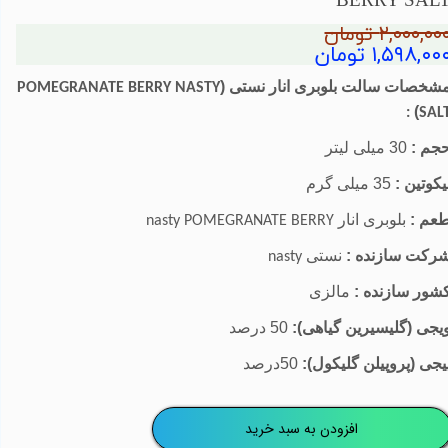
BERRY SAL
۲,۰۰۰,۰۰ تومان
۱,۵۹۸,۰۰ تومان
شخصات سالت
بلوبری انار
نستی (
POMEGRANATE BERRY NASTY
)
:
SAL
جم :
30 میلی لیتر
یکوتین :
35 میلی گرم
عم :
بلوبری انار
nasty POMEGRANATE BERRY
رکت سازنده :
نستی
nasty
شور سازنده :
مالزی
یجی (گلیسیرین گیاهی):
50 درصد
یجی (پروپیلن گلیکول):
50درصد
افزودن به سبد خرید