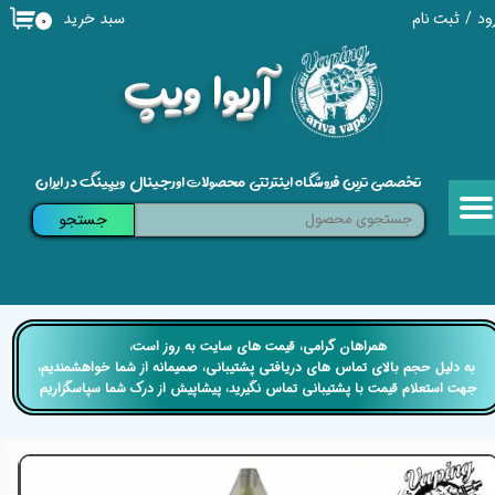
سبد خرید
ود
/
ثبت نام
۰
حساب کاربری من
​آریوا ویپ
تغییر گذر واژه
سفارشات
تخصصی ترین فروشگاه اینترنتی محصولات اورجینال ویپینگ در ایران
خروج از حساب کاربری
جستجو
​​همراهان گرامی، قیمت های سایت به روز است،
​​​​​​​ به دلیل حجم بالای تماس های دریافتی پشتیبانی، صمیمانه از شما خواهشمندیم،
جهت استعلام قیمت با پشتیبانی تماس نگیرید، پیشاپیش از درک شما سپاسگزاریم