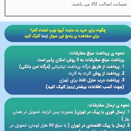
ضمانت اصالت کالا می باشند.
​​چگونه برای خرید به سایت آریوا ویپ اعتماد کنم؟
برای مشاهده ی پاسخ این سوال
اینجا
کلیک کنید
نحوه ی پرداخت مبلغ سفارشات:
پرداخت مبلغ سفارشات به 3 روش امکان پذیر است
1. پرداخت از طریق
درگاه پرداخت اینترنتی
(درگاه امن بانکی)
2. پرداخت از روش
کارت به کارت
3. پرداخت درب منزل
فقط برای تهران
(جهت کسب اطلاعات بیشتر
اینجا
کلیک کنید)
نحوه ی ارسال سفارشات:
1. ارسال فوری با پیک در تهران(
بصورت پس کرایه، تحویل در همان
روز
)
2. ارسال با پیک اقتصادی در تهران (
با مبلغ 89 هزار تومان، تحویل در