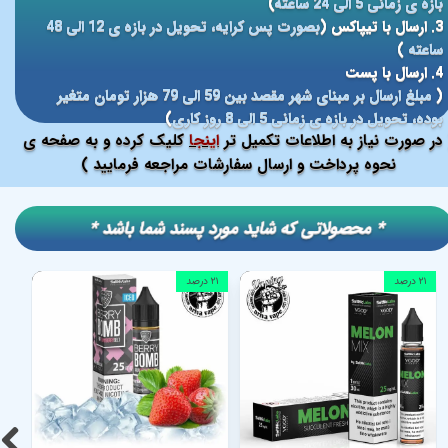
بازه ی زمانی 5 الی 24 ساعته
)
3. ارسال با تیپاکس (
بصورت پس کرایه، تحویل در بازه ی 12 الی 48
ساعته
)
4. ارسال با پست
(
مبلغ ارسال بر مبنای شهر مقصد بین 59 الی 79 هزار تومان متغیر
بوده، تحویل در بازه ی زمانی 5 الی 8 روز کاری
)
در صورت نیاز به اطلاعات تکمیل تر
اینجا
کلیک کرده و به صفحه ی
نحوه پرداخت و ارسال سفارشات مراجعه فرمایید )
​​* محصولاتی که شاید مورد پسند شما باشد *
۲۱ درصد
۲۱ درصد