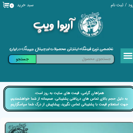
سبد خرید
ود
/
ثبت نام
۰
حساب کاربری من
​آریوا ویپ
تغییر گذر واژه
سفارشات
تخصصی ترین فروشگاه اینترنتی محصولات اورجینال ویپینگ در ایران
خروج از حساب کاربری
جستجو
​​همراهان گرامی، قیمت های سایت به روز است،
​​​​​​​ به دلیل حجم بالای تماس های دریافتی پشتیبانی، صمیمانه از شما خواهشمندیم،
جهت استعلام قیمت با پشتیبانی تماس نگیرید، پیشاپیش از درک شما سپاسگزاریم