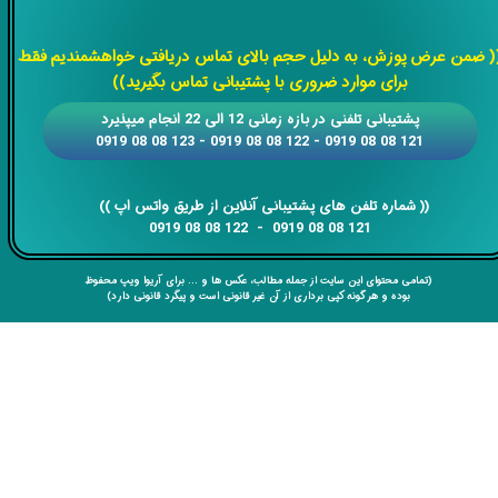
​​​​​​​
( ضمن عرض پوزش، به دلیل حجم بالای تماس دریافتی خواهشمندیم فقط
برای موارد ضروری با پشتیبانی تماس بگیرید))
​​پشتیبانی تلفنی در بازه زمانی 12 الی 22 انجام میپذیرد
121 08 08 0919 - 122 08 08 0919 - 123 08 08 0919
​​​​​​​​​​​​​​(( ​​​​​​​شماره تلفن های پشتیبانی آنلاین از طریق واتس اپ ))
​​​​​​​121 08 08 0919 - 122 08 08 0919
(تمامی محتوای این سایت از جمله مطالب، عکس ها و ... برای آریوا ویپ محفوظ
بوده و هر گونه کپی برداری از آن غیر قانونی است و پیگرد قانونی دارد)