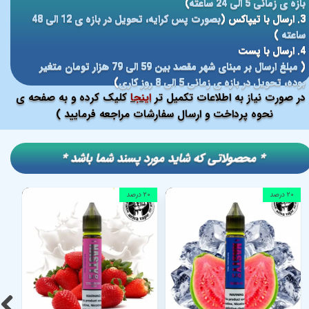
بازه ی زمانی 5 الی 24 ساعته
)
3. ارسال با تیپاکس (
بصورت پس کرایه، تحویل در بازه ی 12 الی 48
ساعته
)
4. ارسال با پست
(
مبلغ ارسال بر مبنای شهر مقصد بین 59 الی 79 هزار تومان متغیر
بوده، تحویل در بازه ی زمانی 5 الی 8 روز کاری
)
در صورت نیاز به اطلاعات تکمیل تر
اینجا
کلیک کرده و به صفحه ی
نحوه پرداخت و ارسال سفارشات مراجعه فرمایید )
​​* محصولاتی که شاید مورد پسند شما باشد *
۲۰ درصد
۲۰ درصد