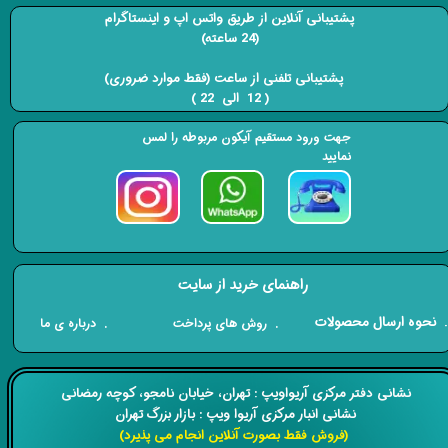
پشتیبانی آنلاین از طریق واتس اپ و اینستاگرام
(24 ساعته)
​​​​​​​ پشتیبانی تلفنی از ساعت (فقط موارد ضروری)
( 12 الی 22 ) ​​​​​​​
جهت ورود مستقیم آیکون مربوطه را لمس
نمایید
راهنمای خرید از سایت
​. نحوه ارسال محصولات
. درباره ی ما
. روش های پرداخت
​​نشانی دفتر مرکزی آریواویپ : تهران، خیابان نامجو،
کوچه رمضانی
نشانی انبار مرکزی آریوا ویپ : بازار بزرگ تهران
(فروش فقط بصورت آنلاین انجام می پذیرد)