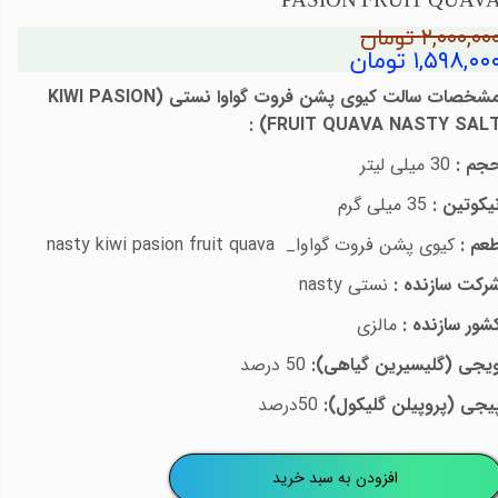
PASION FRUIT QUAV
۲,۰۰۰,۰۰ تومان
۱,۵۹۸,۰۰ تومان
شخصات سالت
کیوی پشن فروت گواوا
نستی (
KIWI PASION
:
)
FRUIT QUAVA NASTY SAL
جم :
30 میلی لیتر
یکوتین :
35 میلی گرم
عم :
کیوی پشن فروت گواوا_
nasty kiwi pasion fruit quava
رکت سازنده :
نستی
nasty
شور سازنده :
مالزی
یجی (گلیسیرین گیاهی):
50 درصد
یجی (پروپیلن گلیکول):
50درصد
افزودن به سبد خرید