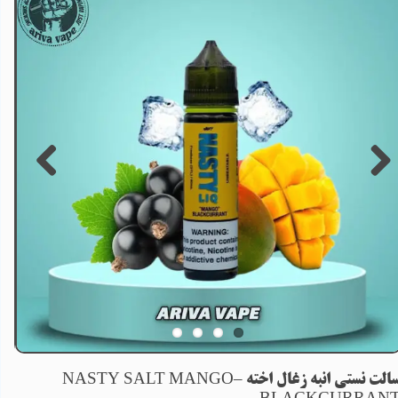
سالت نستی انبه زغال اخته –NASTY SALT MANGO