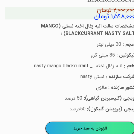
BLACKCURRAN
۲,۰۰۰,۰۰ تومان
۱,۵۹۸,۰۰ تومان
شخصات سالت
انبه زغال اخته
نستی (
MANGO
:
)
BLACKCURRANT NASTY SAL
جم :
30 میلی لیتر
یکوتین :
35 میلی گرم
عم :
انبه زغال اخته
_
nasty mango blackcurrant
رکت سازنده :
نستی
nasty
شور سازنده :
مالزی
یجی (گلیسیرین گیاهی):
50 درصد
یجی (پروپیلن گلیکول):
50درصد
افزودن به سبد خرید