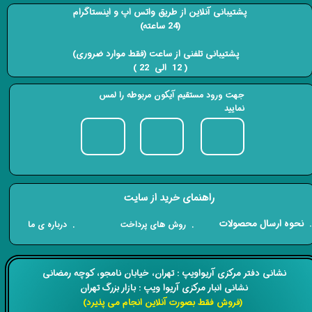
پشتیبانی آنلاین از طریق واتس اپ و اینستاگرام
(24 ساعته)
​​​​​​​ پشتیبانی تلفنی از ساعت (فقط موارد ضروری)
( 12 الی 22 ) ​​​​​​​
جهت ورود مستقیم آیکون مربوطه را لمس
نمایید
راهنمای خرید از سایت
​. نحوه ارسال محصولات
. درباره ی ما
. روش های پرداخت
​​نشانی دفتر مرکزی آریواویپ : تهران، خیابان نامجو،
کوچه رمضانی
نشانی انبار مرکزی آریوا ویپ : بازار بزرگ تهران
(فروش فقط بصورت آنلاین انجام می پذیرد)