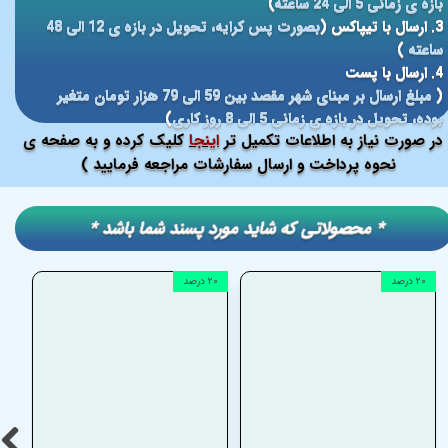
بازه ی زمانی 5 الی 24 ساعته
)
3. ارسال با تیپاکس (
بصورت پس کرایه، تحویل در بازه ی 12 الی 48
ساعته
)
4. ارسال با پست
(
مبلغ ارسال بر مبنای شهر مقصد بین 59 الی 79 هزار تومان متغیر
بوده، تحویل در بازه ی زمانی 5 الی 8 روز کاری
)
در صورت نیاز به اطلاعات تکمیل تر
اینجا
کلیک کرده و به صفحه ی
نحوه پرداخت و ارسال سفارشات مراجعه فرمایید )
​​* محصولاتی که شاید مورد پسند شما باشد *
۲۰ درصد
۲۰ درصد
۲۰ درصد