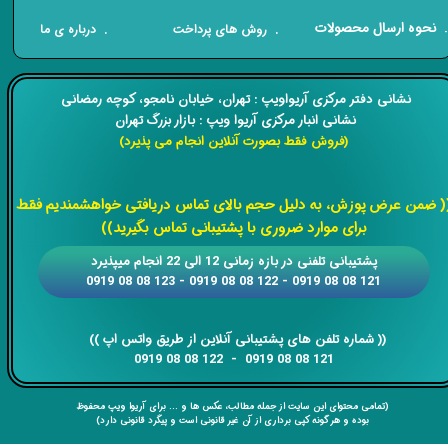
​. نحوه ارسال محصولات
. درباره ی ما
. روش های پرداخت
​​نشانی دفتر مرکزی آریواویپ : تهران، خیابان نامجو،
کوچه رمضانی
نشانی انبار مرکزی آریوا ویپ : بازار بزرگ تهران
(فروش فقط بصورت آنلاین انجام می پذیرد)
​​​​​​​
( ضمن عرض پوزش، به دلیل حجم بالای تماس دریافتی خواهشمندیم فقط
برای موارد ضروری با پشتیبانی تماس بگیرید))
​​پشتیبانی تلفنی در بازه زمانی 12 الی 22 انجام میپذیرد
121 08 08 0919 - 122 08 08 0919 - 123 08 08 0919
​​​​​​​​​​​​​​(( ​​​​​​​شماره تلفن های پشتیبانی آنلاین از طریق واتس اپ ))
​​​​​​​121 08 08 0919 - 122 08 08 0919
(تمامی محتوای این سایت از جمله مطالب، عکس ها و ... برای آریوا ویپ محفوظ
بوده و هر گونه کپی برداری از آن غیر قانونی است و پیگرد قانونی دارد)