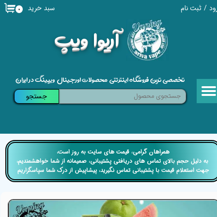
سبد خرید
ود
/
ثبت نام
۰
حساب کاربری من
​آریوا ویپ
تغییر گذر واژه
سفارشات
تخصصی ترین فروشگاه اینترنتی محصولات اورجینال ویپینگ در ایران
خروج از حساب کاربری
جستجو
​​همراهان گرامی، قیمت های سایت به روز است،
​​​​​​​ به دلیل حجم بالای تماس های دریافتی پشتیبانی، صمیمانه از شما خواهشمندیم،
جهت استعلام قیمت با پشتیبانی تماس نگیرید، پیشاپیش از درک شما سپاسگزاریم