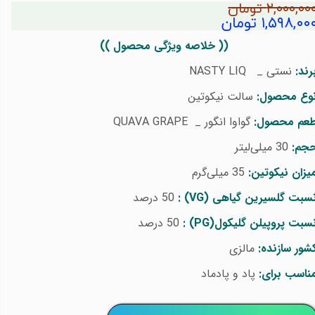
۲,۰۰۰,۰۰ تومان
۱,۵۹۸,۰۰ تومان
(( خلاصه ویژگی محصول ))
رند:
نستی _
NASTY LIQ
وع محصول:
سالت نیکوتین
عم محصول:
گواوا انگور _
QUAVA GRAPE
جم:
30 میلی‌لیتر
یزان نیکوتین:
35 میلی‌گرم
سبت گلسیرین گیاهی
(VG)
:
50 درصد
سبت پروپیلن گلیکول
(PG)
:
50 درصد
شور سازنده:
مالزی
ناسب برای:
پاد و پادماد