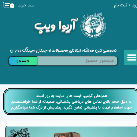
سبد خرید
ود
/
ثبت نام
۰
حساب کاربری من
​آریوا ویپ
تغییر گذر واژه
سفارشات
تخصصی ترین فروشگاه اینترنتی محصولات اورجینال ویپینگ در ایران
خروج از حساب کاربری
جستجو
​​همراهان گرامی، قیمت های سایت به روز است،
​​​​​​​ به دلیل حجم بالای تماس های دریافتی پشتیبانی، صمیمانه از شما خواهشمندیم،
جهت استعلام قیمت با پشتیبانی تماس نگیرید، پیشاپیش از درک شما سپاسگزاریم