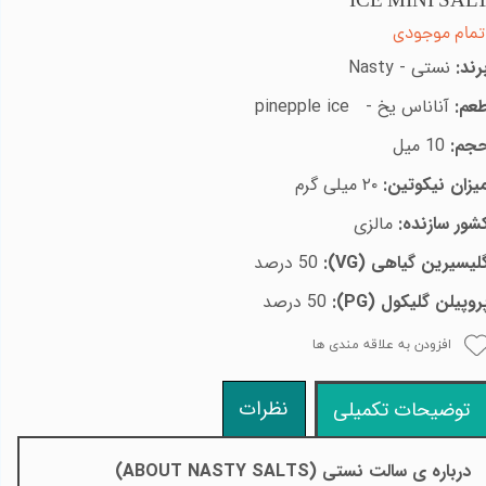
ICE MINI SAL
تمام موجودی
رند:
نستی -
Nasty
عم:
آناناس یخ
-
ice
pinepple
جم:
10 میل
یزان نیکوتین:
۲۰ میلی گرم
شور سازنده:
مالزی
لیسیرین گیاهی (
VG
):
50 درصد
روپیلن گلیکول (
PG
):
50 درصد
افزودن به علاقه مندی ها
نظرات
توضیحات تکمیلی
درباره ی سالت نستی
(ABOUT NASTY SALTS)