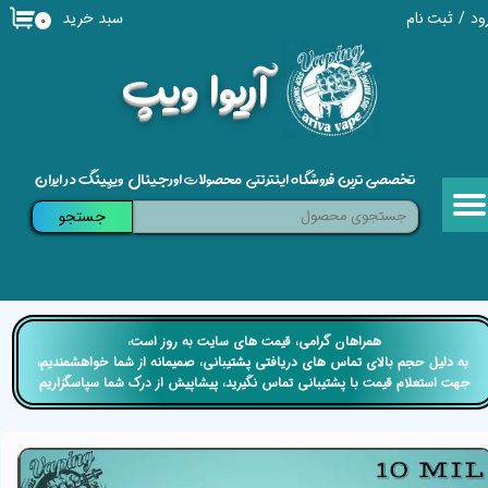
سبد خرید
ود
/
ثبت نام
۰
حساب کاربری من
​آریوا ویپ
تغییر گذر واژه
سفارشات
تخصصی ترین فروشگاه اینترنتی محصولات اورجینال ویپینگ در ایران
خروج از حساب کاربری
جستجو
​​همراهان گرامی، قیمت های سایت به روز است،
​​​​​​​ به دلیل حجم بالای تماس های دریافتی پشتیبانی، صمیمانه از شما خواهشمندیم،
جهت استعلام قیمت با پشتیبانی تماس نگیرید، پیشاپیش از درک شما سپاسگزاریم