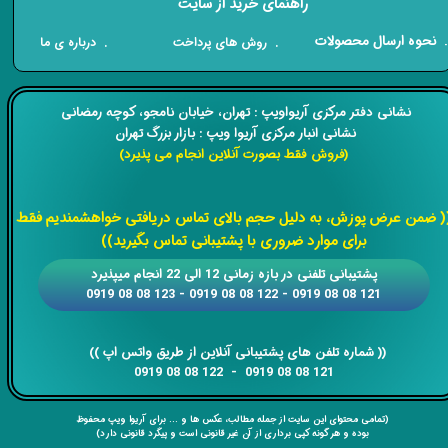
راهنمای خرید از سایت
​. نحوه ارسال محصولات
. درباره ی ما
. روش های پرداخت
​​نشانی دفتر مرکزی آریواویپ : تهران، خیابان نامجو،
کوچه رمضانی
نشانی انبار مرکزی آریوا ویپ : بازار بزرگ تهران
(فروش فقط بصورت آنلاین انجام می پذیرد)
​​​​​​​
( ضمن عرض پوزش، به دلیل حجم بالای تماس دریافتی خواهشمندیم فقط
برای موارد ضروری با پشتیبانی تماس بگیرید))
​​پشتیبانی تلفنی در بازه زمانی 12 الی 22 انجام میپذیرد
121 08 08 0919 - 122 08 08 0919 - 123 08 08 0919
​​​​​​​​​​​​​​(( ​​​​​​​شماره تلفن های پشتیبانی آنلاین از طریق واتس اپ ))
​​​​​​​121 08 08 0919 - 122 08 08 0919
(تمامی محتوای این سایت از جمله مطالب، عکس ها و ... برای آریوا ویپ محفوظ
بوده و هر گونه کپی برداری از آن غیر قانونی است و پیگرد قانونی دارد)