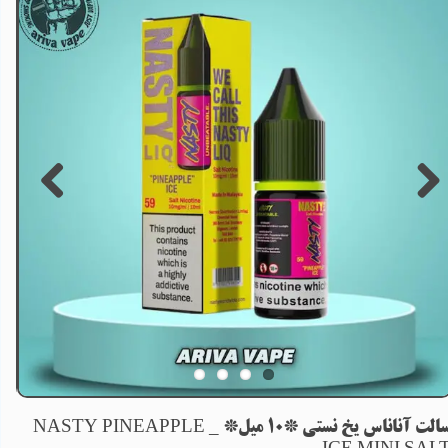
سالت آناناس یخ نستی *10 میل* _ NASTY PINEAPPLE